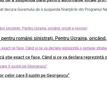
ui de a suspenda banii pentru autoritatile locale prin
cat decizia Guvernului de a suspenda finanțările din Programul Naț
entru românii sinistrați. Pentru Ucraina, oricând,
 știe exact ce face. Când și ce va declara reprezintă o
r celor care îl susțin pe Georgescu”