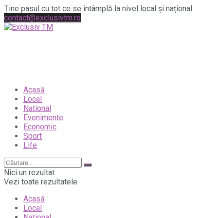
Ține pasul cu tot ce se întâmplă la nivel local și național.
contact@exclusivtm.ro
Acasă
Local
National
Evenimente
Economic
Sport
Life
Nici un rezultat
Vezi toate rezultatele
Acasă
Local
National