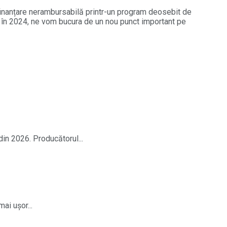
 o finanțare nerambursabilă printr-un program deosebit de
inal, în 2024, ne vom bucura de un nou punct important pe
din 2026. Producătorul...
ai ușor...