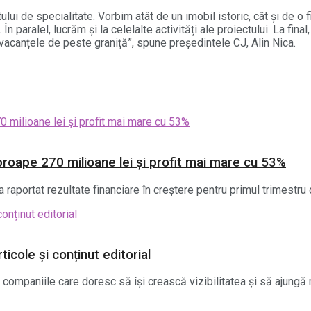
tului de specialitate. Vorbim atât de un imobil istoric, cât și de
 În paralel, lucrăm și la celelalte activități ale proiectului. La f
 vacanțele de peste graniță”, spune președintele CJ, Alin Nica.
roape 270 milioane lei și profit mai mare cu 53%
raportat rezultate financiare în creștere pentru primul trimestru 
icole și conținut editorial
mpaniile care doresc să își crească vizibilitatea și să ajungă m