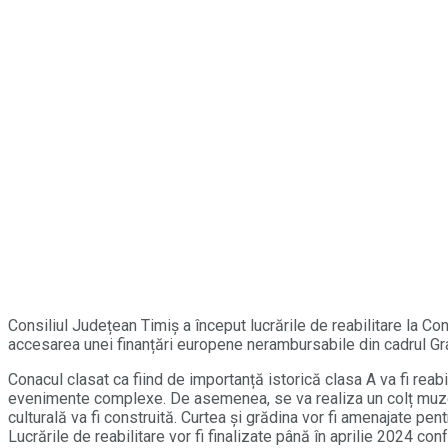
Consiliul Județean Timiș a început lucrările de reabilitare la Co
accesarea unei finanțări europene nerambursabile din cadrul G
Conacul clasat ca fiind de importanță istorică clasa A va fi reabi
evenimente complexe. De asemenea, se va realiza un colț muzeal
culturală va fi construită. Curtea și grădina vor fi amenajate pen
Lucrările de reabilitare vor fi finalizate până în aprilie 2024 co