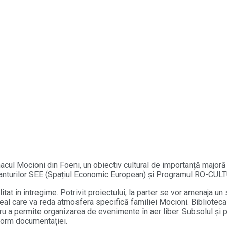
nacul Mocioni din Foeni, un obiectiv cultural de importanță majoră 
ranturilor SEE (Spațiul Economic European) și Programul RO-CUL
litat în întregime. Potrivit proiectului, la parter se vor amenaja u
 care va reda atmosfera specifică familiei Mocioni. Biblioteca v
tru a permite organizarea de evenimente în aer liber. Subsolul și po
nform documentației.