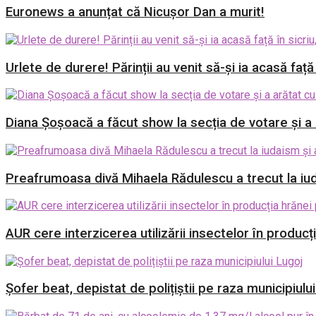
Euronews a anunțat că Nicușor Dan a murit!
Urlete de durere! Părinții au venit să-și ia acasă față
Diana Șoșoacă a făcut show la secția de votare și a a
Preafrumoasa divă Mihaela Rădulescu a trecut la iud
AUR cere interzicerea utilizării insectelor în producț
Șofer beat, depistat de polițiștii pe raza municipiulu