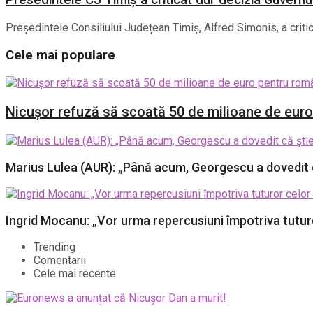
Presedintele CJ Timiș a criticat dur decizia Guvernul
Președintele Consiliului Județean Timiș, Alfred Simonis, a criti
Cele mai populare
Nicușor refuză să scoată 50 de milioane de euro p
Marius Lulea (AUR): „Până acum, Georgescu a dovedit că
Ingrid Mocanu: „Vor urma repercusiuni împotriva tuturo
Trending
Comentarii
Cele mai recente