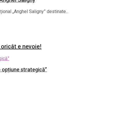
 Anghel Saligny
ional „Anghel Saligny” destinate...
 oricât e nevoie!
 opțiune strategică”