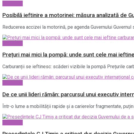
Economic
Posibilă ieftinire a motorinei: măsura analizată de G
Reducerea accizei la motorină, pe agenda Guvernului Guvernul se
Economic
Prețuri mai mici la pompă: unde sunt cele mai ieftin
Carburanții se ieftinesc: scăderi vizibile la pompă Prețurile carb
Economic
De ce unii lideri rămân: parcursul unui executiv int
Într-o lume a mobilității rapide și a carierelor fragmentate, puțin
Economic