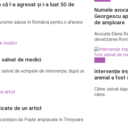
că l-a agresat și i-a luat 50 de
Numele avocat
Georgescu ap
urisme aduse în România pentru o afacere
de amploare
Avocata Elena Rad
devalizarea Romv
t salvat de medici
Local
t salvat de echipele de intervenție, după un
Intervenție im
animal a fost 
Câine salvat după
câine...
icate de un artist
corațiuni de Paște amplasate în Timișoara