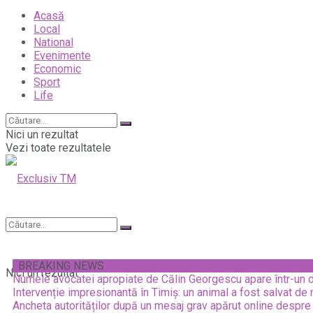
Acasă
Local
National
Evenimente
Economic
Sport
Life
Nici un rezultat
Vezi toate rezultatele
BREAKING NEWS
Nici un rezultat
Numele avocatei apropiate de Călin Georgescu apare într-un
Intervenție impresionantă în Timiș: un animal a fost salvat de
Ancheta autorităților după un mesaj grav apărut online despr