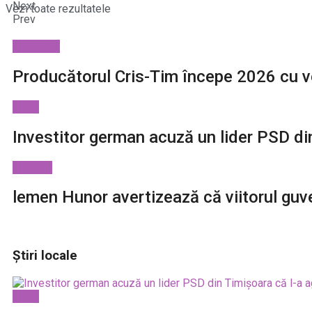
Next
Vezi toate rezultatele
Prev
Economic
Producătorul Cris-Tim începe 2026 cu ve
Local
Investitor german acuză un lider PSD din
National
lemen Hunor avertizează că viitorul guv
Știri locale
Local