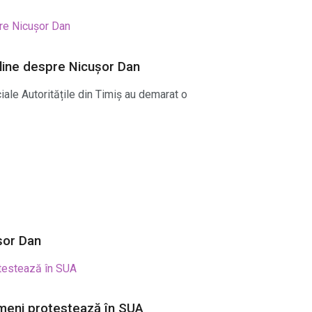
nline despre Nicușor Dan
iale Autoritățile din Timiș au demarat o
șor Dan
ameni protestează în SUA