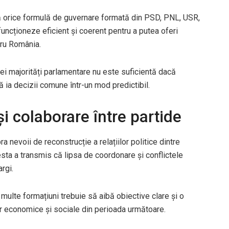
că orice formulă de guvernare formată din PSD, PNL, USR,
funcționeze eficient și coerent pentru a putea oferi
tru România.
ei majorități parlamentare nu este suficientă dacă
 ia decizii comune într-un mod predictibil.
i colaborare între partide
ra nevoii de reconstrucție a relațiilor politice dintre
esta a transmis că lipsa de coordonare și conflictele
argi.
 multe formațiuni trebuie să aibă obiective clare și o
or economice și sociale din perioada următoare.