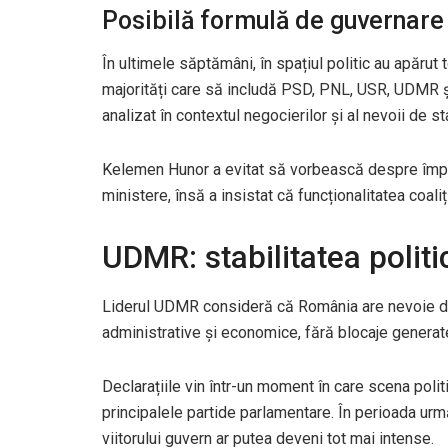
Posibilă formulă de guvernare
În ultimele săptămâni, în spațiul politic au apărut 
majorități care să includă PSD, PNL, USR, UDMR și 
analizat în contextul negocierilor și al nevoii de st
Kelemen Hunor
a evitat să vorbească despre împăr
ministere, însă a insistat că funcționalitatea coali
UDMR: stabilitatea politi
Liderul UDMR consideră că România are nevoie d
administrative și economice, fără blocaje generat
Declarațiile vin într-un moment în care scena polit
principalele partide parlamentare. În perioada urmă
viitorului guvern ar putea deveni tot mai intense.