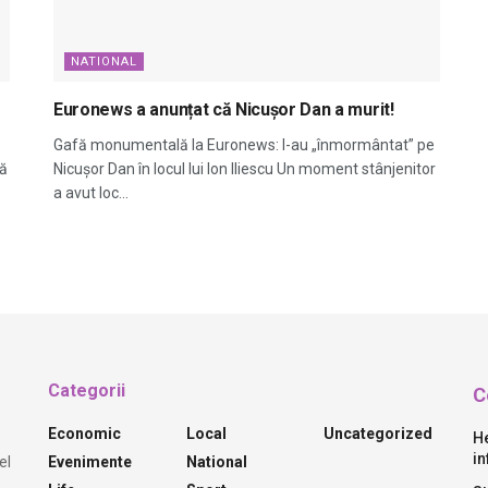
NATIONAL
Euronews a anunțat că Nicușor Dan a murit!
Gafă monumentală la Euronews: l-au „înmormântat” pe
că
Nicușor Dan în locul lui Ion Iliescu Un moment stânjenitor
a avut loc...
Categorii
C
Economic
Local
Uncategorized
He
in
Evenimente
National
el