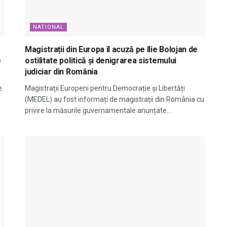
NATIONAL
Magistrații din Europa îl acuză pe Ilie Bolojan de
e
ostilitate politică și denigrarea sistemului
judiciar din România
e
Magistrații Europeni pentru Democrație și Libertăți
(MEDEL) au fost informați de magistrații din România cu
privire la măsurile guvernamentale anunțate...