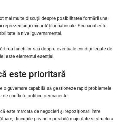
tot mai multe discuții despre posibilitatea formării unei
reprezentanții minorităților naționale. Scenariul este
abilitate la nivel guvernamental.
țirea funcțiilor sau despre eventuale condiții legate de
ției este elementul esențial.
că este prioritară
e o guvernare capabilă să gestioneze rapid problemele
e de conflicte politice permanente.
ică este marcată de negocieri și repoziționări între
toare, discuțiile privind o posibilă majoritate și structura