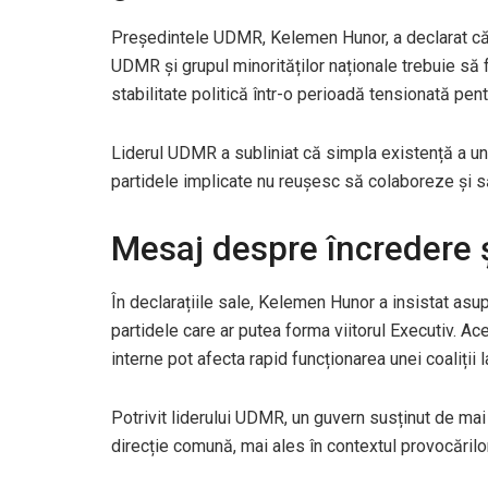
Președintele UDMR,
Kelemen Hunor
, a declarat 
UDMR și grupul minorităților naționale trebuie să 
stabilitate politică într-o perioadă tensionată pen
Liderul UDMR a subliniat că simpla existență a un
partidele implicate nu reușesc să colaboreze și să
Mesaj despre încredere ș
În declarațiile sale,
Kelemen Hunor
a insistat asup
partidele care ar putea forma viitorul Executiv. Ac
interne pot afecta rapid funcționarea unei coaliții l
Potrivit liderului UDMR, un guvern susținut de mai
direcție comună, mai ales în contextul provocăril