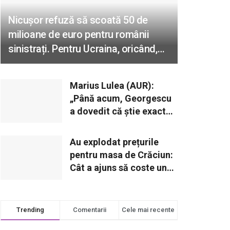
Nicușor refuză să scoată 50 de
milioane de euro pentru românii
sinistrați. Pentru Ucraina, oricând,
oricât e nevoie!
Marius Lulea (AUR):
„Până acum, Georgescu
a dovedit că știe exact
ce face. Când și ce va
declara reprezintă o
Au explodat prețurile
opțiune strategică”
pentru masa de Crăciun:
Cât a ajuns să coste un
cozonac?
Trending
Comentarii
Cele mai recente