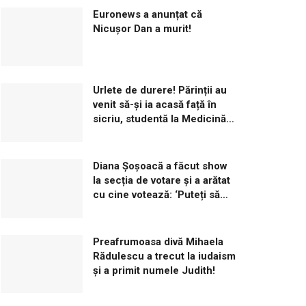
Euronews a anunțat că
Nicușor Dan a murit!
Urlete de durere! Părinții au
venit să-și ia acasă față în
sicriu, studentă la Medicină,
omorâtă de iubitul ei!
Diana Șoșoacă a făcut show
la secția de votare și a arătat
cu cine votează: ‘Puteți să
îmi dați amendă cât vreți’
Preafrumoasa divă Mihaela
Rădulescu a trecut la iudaism
și a primit numele Judith!