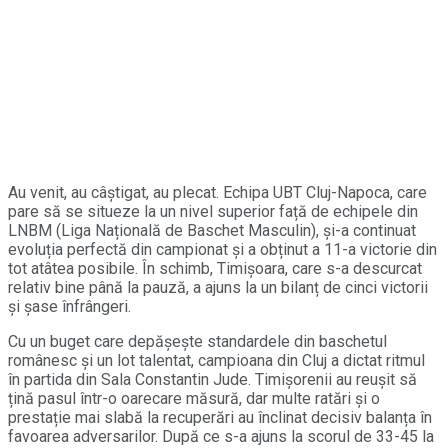
Au venit, au câștigat, au plecat. Echipa UBT Cluj-Napoca, care
pare să se situeze la un nivel superior față de echipele din
LNBM (Liga Națională de Baschet Masculin), și-a continuat
evoluția perfectă din campionat și a obținut a 11-a victorie din
tot atâtea posibile. În schimb, Timișoara, care s-a descurcat
relativ bine până la pauză, a ajuns la un bilanț de cinci victorii
și șase înfrângeri.
Cu un buget care depășește standardele din baschetul
românesc și un lot talentat, campioana din Cluj a dictat ritmul
în partida din Sala Constantin Jude. Timișorenii au reușit să
țină pasul într-o oarecare măsură, dar multe ratări și o
prestație mai slabă la recuperări au înclinat decisiv balanța în
favoarea adversarilor. După ce s-a ajuns la scorul de 33-45 la