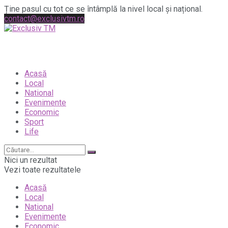
Ține pasul cu tot ce se întâmplă la nivel local și național.
contact@exclusivtm.ro
Acasă
Local
National
Evenimente
Economic
Sport
Life
Nici un rezultat
Vezi toate rezultatele
Acasă
Local
National
Evenimente
Economic