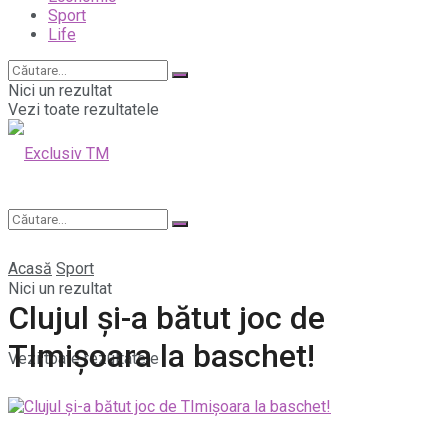
Sport
Life
Nici un rezultat
Vezi toate rezultatele
Acasă
Sport
Nici un rezultat
Clujul și-a bătut joc de
TImișoara la baschet!
Vezi toate rezultatele