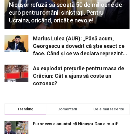
Nicușor refuză să scoată 50 de milioane de
euro pentru românii sinistrați. Pentru
Ucraina, oricând, oricât e nevoie!
Marius Lulea (AUR): „Până acum,
Georgescu a dovedit că știe exact ce
face. Când și ce va declara reprezintă
o opțiune strategică”
Au explodat prețurile pentru masa de
Crăciun: Cât a ajuns să coste un
cozonac?
Trending
Comentarii
Cele mai recente
Euronews a anunțat că Nicușor Dan a murit!