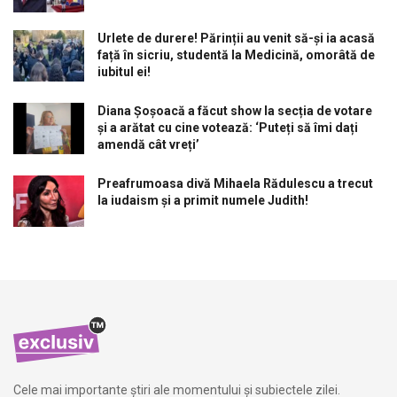
Urlete de durere! Părinții au venit să-și ia acasă
față în sicriu, studentă la Medicină, omorâtă de
iubitul ei!
Diana Șoșoacă a făcut show la secția de votare
și a arătat cu cine votează: ‘Puteți să îmi dați
amendă cât vreți’
Preafrumoasa divă Mihaela Rădulescu a trecut
la iudaism și a primit numele Judith!
Cele mai importante știri ale momentului și subiectele zilei.