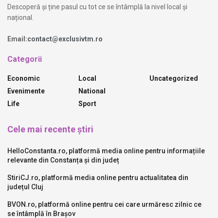
Descoperă și ține pasul cu tot ce se întâmplă la nivel local și
național.
Email:
contact@exclusivtm.ro
Categorii
Economic
Local
Uncategorized
Evenimente
National
Life
Sport
Cele mai recente știri
HelloConstanta.ro, platformă media online pentru informațiile
relevante din Constanța și din județ
StiriCJ.ro, platformă media online pentru actualitatea din
județul Cluj
BVON.ro, platformă online pentru cei care urmăresc zilnic ce
se întâmplă în Brașov