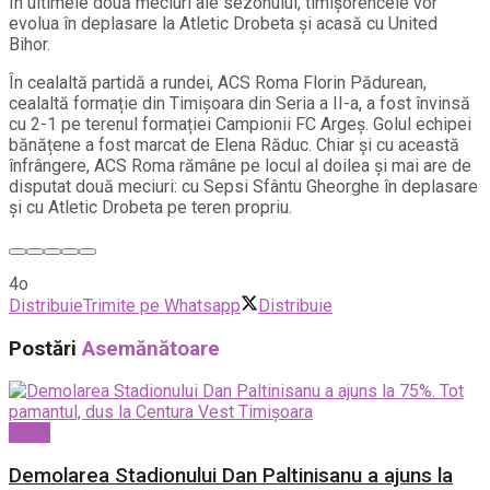
În ultimele două meciuri ale sezonului, timișorencele vor
evolua în deplasare la Atletic Drobeta și acasă cu United
Bihor.
În cealaltă partidă a rundei, ACS Roma Florin Pădurean,
cealaltă formație din Timișoara din Seria a II-a, a fost învinsă
cu 2-1 pe terenul formației Campionii FC Argeș. Golul echipei
bănățene a fost marcat de Elena Răduc. Chiar și cu această
înfrângere, ACS Roma rămâne pe locul al doilea și mai are de
disputat două meciuri: cu Sepsi Sfântu Gheorghe în deplasare
și cu Atletic Drobeta pe teren propriu.
4o
Distribuie
Trimite pe Whatsapp
Distribuie
Postări
Asemănătoare
Sport
Demolarea Stadionului Dan Paltinisanu a ajuns la