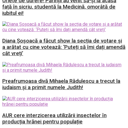
Urlete de durere! Părinții au venit să-și ia acasă
față în sicriu, studentă la Medicină, omorâtă de
iubitul ei!
Diana Șoșoacă a făcut show la secția de votare și
a arătat cu cine votează: ‘Puteți să îmi dați amendă
cât vreți’
Preafrumoasa divă Mihaela Rădulescu a trecut la
iudaism și a primit numele Judith!
AUR cere interzicerea utilizării insectelor în
producția hrănei pentru populație