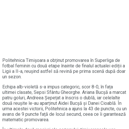
Politehnica Timișoara a obținut promovarea în Superliga de
fotbal feminin cu două etape înainte de finalul actualei ediții a
Ligii a II-a, reușind astfel să revină pe prima scenă după doar
un sezon.
Echipa alb-violetă s-a impus categoric, scor 8-0, în fața
ultimei clasate, Sepsi Sfântu Gheorghe. Ariana Bucșă a marcat
patru goluri, Andreea Șepețat a înscris o dublă, iar celelalte
două reușite le-au aparținut Aidei Bucșă și Danei Cioablă. În
urma acestei victorii, Politehnica a ajuns la 43 de puncte, cu un
avans de 9 puncte față de locul secund, ceea ce îi garantează
matematic promovarea.