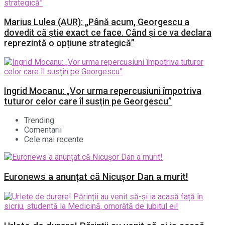
Marius Lulea (AUR): „Până acum, Georgescu a
dovedit că știe exact ce face. Când și ce va declara
reprezintă o opțiune strategică”
Ingrid Mocanu: „Vor urma repercusiuni împotriva
tuturor celor care îl susțin pe Georgescu”
Trending
Comentarii
Cele mai recente
Euronews a anunțat că Nicușor Dan a murit!