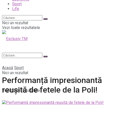
Sport
Life
Nici un rezultat
Vezi toate rezultatele
Acasă
Sport
Nici un rezultat
Performanță impresionantă
reușită de fetele de la Poli!
Vezi toate rezultatele