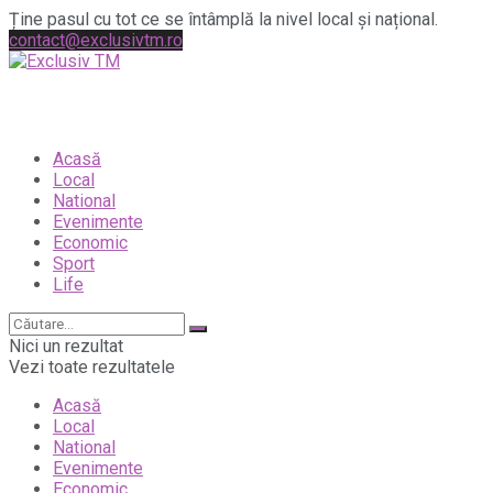
Ține pasul cu tot ce se întâmplă la nivel local și național.
contact@exclusivtm.ro
Acasă
Local
National
Evenimente
Economic
Sport
Life
Nici un rezultat
Vezi toate rezultatele
Acasă
Local
National
Evenimente
Economic