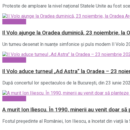
Proteste de amploare la nivel național Statele Unite au fost sce
Evenimente
Il Volo ajunge la Oradea duminică, 23 noiembrie, la 
Un turneu desenat în nuanțe simfonice și puls modern Il Volo 20
Evenimente
Il Volo aduce turneul „Ad Astra” la Oradea – 23 noi
După concertul lor spectaculos de la București, din 23 iunie 20
Evenimente
A murit Ion Iliescu. În 1990, minerii au venit doar s
Fostul președinte al României, Ion Iliescu, a încetat din viață la S