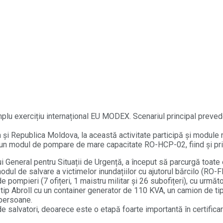
plu exercițiu internațional EU MODEX. Scenariul principal preved
 și Republica Moldova, la această activitate participă și module n
onal un modul de pompare de mare capacitate RO-HCP-02, fiind și 
lui General pentru Situații de Urgență, a început să parcurgă toat
dul de salvare a victimelor inundațiilor cu ajutorul bărcilo (RO-F
 de pompieri (7 ofițeri, 1 maistru militar și 26 subofițeri), cu urm
ip Abroll cu un container generator de 110 KVA, un camion de tip 
 persoane.
de salvatori, deoarece este o etapă foarte importantă în certific