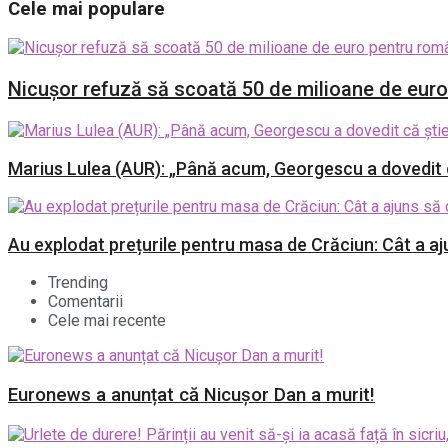
Cele mai populare
Nicușor refuză să scoată 50 de milioane de euro p
Marius Lulea (AUR): „Până acum, Georgescu a dovedit că
Au explodat prețurile pentru masa de Crăciun: Cât a a
Trending
Comentarii
Cele mai recente
Euronews a anunțat că Nicușor Dan a murit!