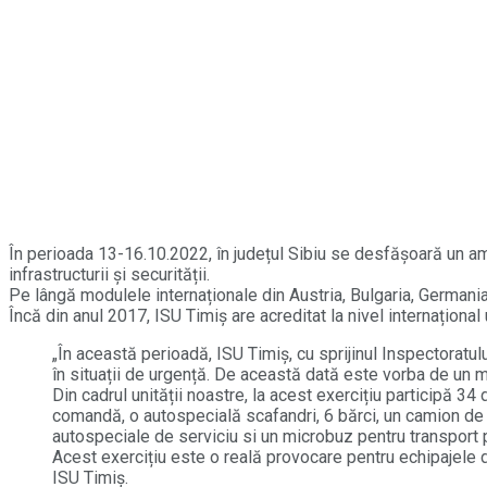
În perioada 13-16.10.2022, în județul Sibiu se desfășoară un am
infrastructurii și securității.
Pe lângă modulele internaționale din Austria, Bulgaria, Germania
Încă din anul 2017, ISU Timiș are acreditat la nivel internați
„În această perioadă, ISU Timiș, cu sprijinul Inspectoratu
în situații de urgență. De această dată este vorba de un mo
Din cadrul unității noastre, la acest exercițiu participă 34
comandă, o autospecială scafandri, 6 bărci, un camion de t
autospeciale de serviciu si un microbuz pentru transport
Acest exercițiu este o reală provocare pentru echipajele 
ISU Timiș.