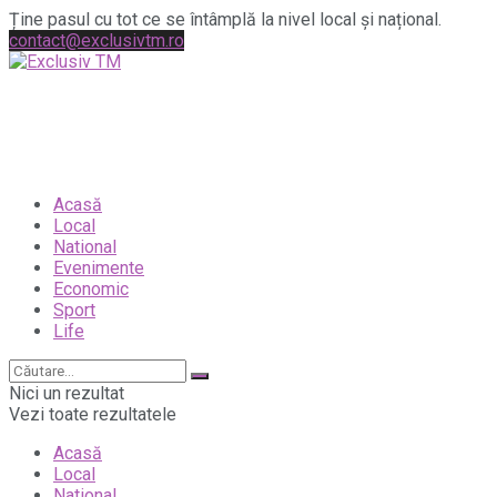
Ține pasul cu tot ce se întâmplă la nivel local și național.
contact@exclusivtm.ro
Acasă
Local
National
Evenimente
Economic
Sport
Life
Nici un rezultat
Vezi toate rezultatele
Acasă
Local
National