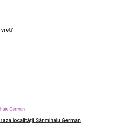
vreți’
e raza localității Sânmihaiu German