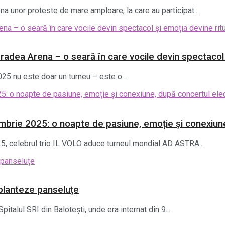
na unor proteste de mare amploare, la care au participat...
Oradea Arena – o seară în care vocile devin spectacol 
25 nu este doar un turneu – este o...
embrie 2025: o noapte de pasiune, emoție și conexiune
25, celebrul trio IL VOLO aduce turneul mondial AD ASTRA...
ă planteze panseluțe
pitalul SRI din Balotești, unde era internat din 9...