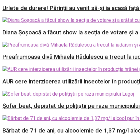
Urlete de durere! Părinții au venit să-și ia acasă față
Diana Șoșoacă a făcut show la secția de votare și a a
Preafrumoasa divă Mihaela Rădulescu a trecut la iud
AUR cere interzicerea utilizării insectelor în producț
Șofer beat, depistat de polițiștii pe raza municipiulu
Bărbat de 71 de ani, cu alcoolemie de 1,37 mg/l alcoo