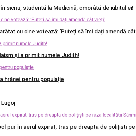
 în sicriu, studentă la Medicină, omorâtă de iubitul ei!
rătat cu cine votează: ‘Puteți să îmi dați amendă cât 
aism și a primit numele Judith!
ia hrănei pentru populație
i Lugoj
l pur în aerul expirat, tras pe dreapta de polițiști p