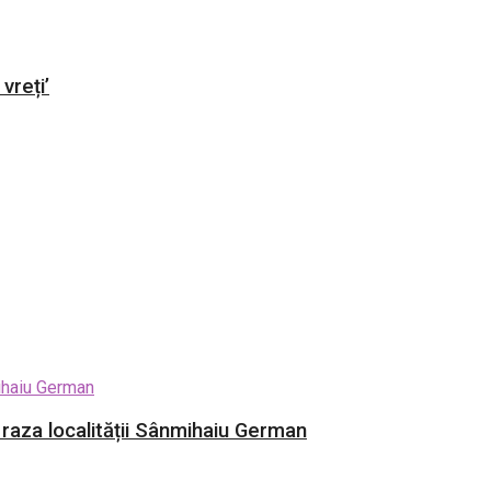
vreți’
e raza localității Sânmihaiu German