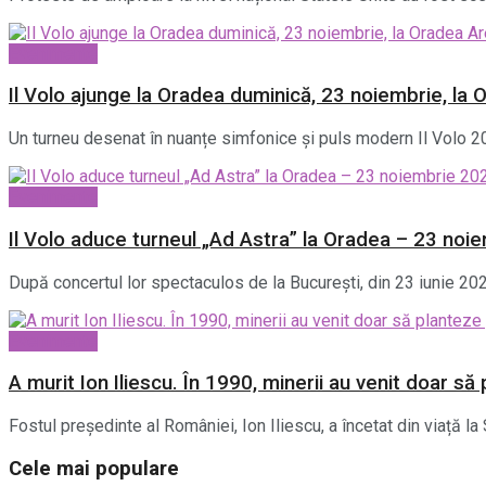
Evenimente
Il Volo ajunge la Oradea duminică, 23 noiembrie, la 
Un turneu desenat în nuanțe simfonice și puls modern Il Volo 20
Evenimente
Il Volo aduce turneul „Ad Astra” la Oradea – 23 noi
După concertul lor spectaculos de la București, din 23 iunie 20
Evenimente
A murit Ion Iliescu. În 1990, minerii au venit doar s
Fostul președinte al României, Ion Iliescu, a încetat din viață la S
Cele mai populare