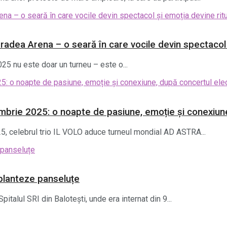
Oradea Arena – o seară în care vocile devin spectacol 
25 nu este doar un turneu – este o...
embrie 2025: o noapte de pasiune, emoție și conexiune
25, celebrul trio IL VOLO aduce turneul mondial AD ASTRA...
ă planteze panseluțe
pitalul SRI din Balotești, unde era internat din 9...