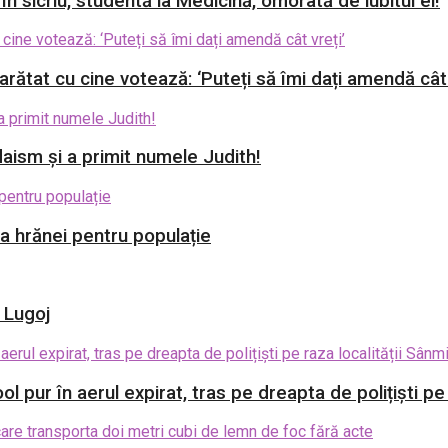
 în sicriu, studentă la Medicină, omorâtă de iubitul ei!
rătat cu cine votează: ‘Puteți să îmi dați amendă cât 
aism și a primit numele Judith!
ia hrănei pentru populație
i Lugoj
l pur în aerul expirat, tras pe dreapta de polițiști p