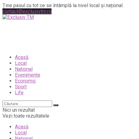
Ține pasul cu tot ce se întâmplă la nivel local și național.
contact@exclusivtm.ro
Acasă
Local
National
Evenimente
Economic
Sport
Life
Nici un rezultat
Vezi toate rezultatele
Acasă
Local
National