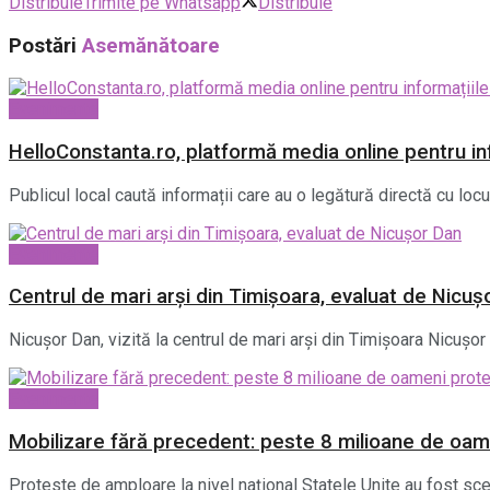
Distribuie
Trimite pe Whatsapp
Distribuie
Postări
Asemănătoare
Evenimente
HelloConstanta.ro, platformă media online pentru inf
Publicul local caută informații care au o legătură directă cu locul
Evenimente
Centrul de mari arși din Timișoara, evaluat de Nicuș
Nicușor Dan, vizită la centrul de mari arși din Timișoara Nicușor 
Evenimente
Mobilizare fără precedent: peste 8 milioane de oa
Proteste de amploare la nivel național Statele Unite au fost sce