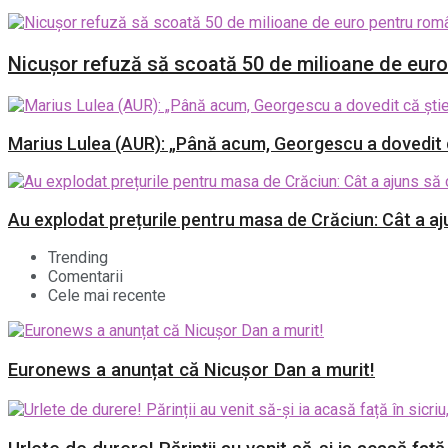
Nicușor refuză să scoată 50 de milioane de euro p
Marius Lulea (AUR): „Până acum, Georgescu a dovedit că
Au explodat prețurile pentru masa de Crăciun: Cât a a
Trending
Comentarii
Cele mai recente
Euronews a anunțat că Nicușor Dan a murit!