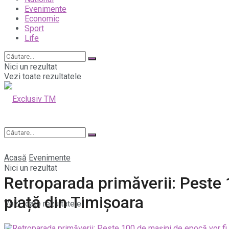
Evenimente
Economic
Sport
Life
Nici un rezultat
Vezi toate rezultatele
Acasă
Evenimente
Nici un rezultat
Retroparada primăverii: Peste
piață din Timișoara
Vezi toate rezultatele