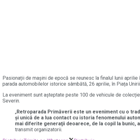
Pasionații de mașini de epocă se reunesc la finalul lunii april
parada automobilelor istorice sâmbătă, 26 aprilie, în Piața Uniri
La eveniment sunt așteptate peste 100 de vehicule de colecție, m
Severin.
„
Retroparada Primăverii este un eveniment cu o tradi
şi unică de a lua contact cu istoria fenomenului autom
mai diferite generaţii deoarece, de la copil la bunic
transmit organizatorii.