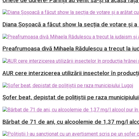
Urlete de durere! Părinții au venit să-și ia acasă față
Diana Șoșoacă a făcut show la secția de votare și a a
Preafrumoasa divă Mihaela Rădulescu a trecut la iud
AUR cere interzicerea utilizării insectelor în producț
Șofer beat, depistat de polițiștii pe raza municipiulu
Bărbat de 71 de ani, cu alcoolemie de 1,37 mg/l alcoo