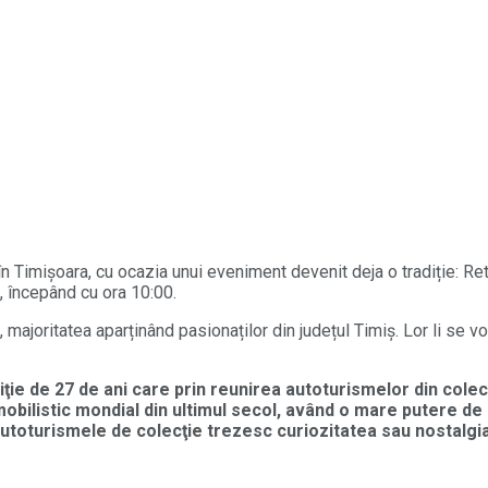
ie în Timișoara, cu ocazia unui eveniment devenit deja o tradiție:
i, începând cu ora 10:00.
ajoritatea aparținând pasionaților din județul Timiș. Lor li se vor
ţie de 27 de ani care prin reunirea autoturismelor din cole
obilistic mondial din ultimul secol, având o mare putere de a
, autoturismele de colecţie trezesc curiozitatea sau nostalg