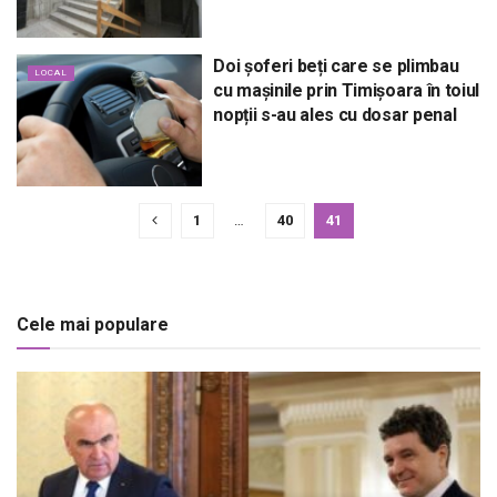
Doi șoferi beți care se plimbau
LOCAL
cu mașinile prin Timișoara în toiul
nopții s-au ales cu dosar penal
1
…
40
41
Cele mai populare