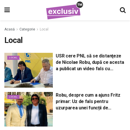
Acasă
Categorie
Local
Local
USR cere PNL să se distanţeze
LOCAL
de Nicolae Robu, după ce acesta
a publicat un video fals cu
Dominic Fritz!
Robu, despre cum a ajuns Fritz
LOCAL
primar: Uz de fals pentru
uzurparea unei funcții de
demnitate publică