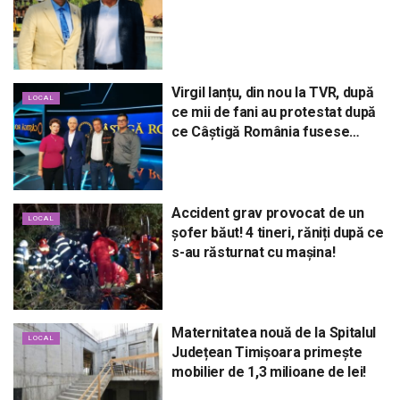
Virgil Ianțu, din nou la TVR, după
LOCAL
ce mii de fani au protestat după
ce Câștigă România fusese
scoasă de pe post!
Accident grav provocat de un
LOCAL
șofer băut! 4 tineri, răniți după ce
s-au răsturnat cu mașina!
Maternitatea nouă de la Spitalul
LOCAL
Județean Timișoara primește
mobilier de 1,3 milioane de lei!