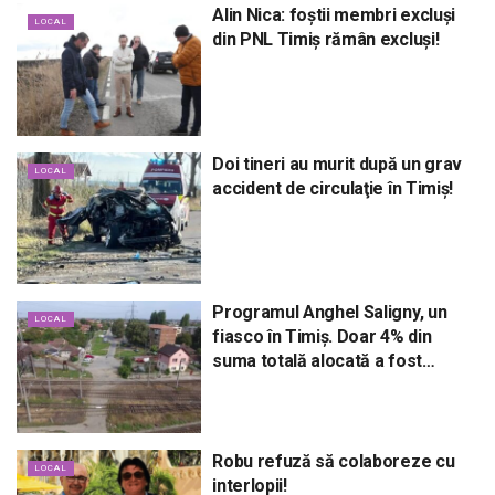
Alin Nica: foștii membri excluși
LOCAL
din PNL Timiș rămân excluși!
Doi tineri au murit după un grav
LOCAL
accident de circulaţie în Timiş!
Programul Anghel Saligny, un
LOCAL
fiasco în Timiș. Doar 4% din
suma totală alocată a fost
efectiv plătită
Robu refuză să colaboreze cu
LOCAL
interlopii!