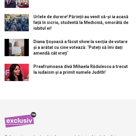
Urlete de durere! Părinții au venit să-și ia acasă
față în sicriu, studentă la Medicină, omorâtă de
iubitul ei!
Diana Șoșoacă a făcut show la secția de votare
și a arătat cu cine votează: ‘Puteți să îmi dați
amendă cât vreți’
Preafrumoasa divă Mihaela Rădulescu a trecut
la iudaism și a primit numele Judith!