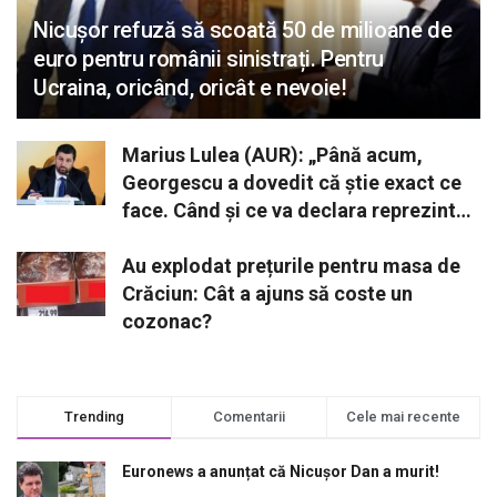
Nicușor refuză să scoată 50 de milioane de
euro pentru românii sinistrați. Pentru
Ucraina, oricând, oricât e nevoie!
Marius Lulea (AUR): „Până acum,
Georgescu a dovedit că știe exact ce
face. Când și ce va declara reprezintă
o opțiune strategică”
Au explodat prețurile pentru masa de
Crăciun: Cât a ajuns să coste un
cozonac?
Trending
Comentarii
Cele mai recente
Euronews a anunțat că Nicușor Dan a murit!