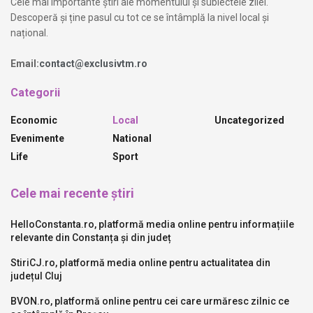
Cele mai importante știri ale momentului și subiectele zilei.
Descoperă și ține pasul cu tot ce se întâmplă la nivel local și
național.
Email:
contact@exclusivtm.ro
Categorii
Economic
Local
Uncategorized
Evenimente
National
Life
Sport
Cele mai recente știri
HelloConstanta.ro, platformă media online pentru informațiile
relevante din Constanța și din județ
StiriCJ.ro, platformă media online pentru actualitatea din
județul Cluj
BVON.ro, platformă online pentru cei care urmăresc zilnic ce