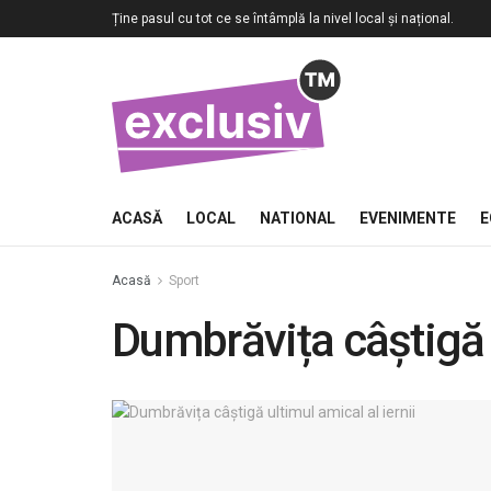
Ține pasul cu tot ce se întâmplă la nivel local și național.
ACASĂ
LOCAL
NATIONAL
EVENIMENTE
E
Acasă
Sport
Dumbrăvița câștigă u