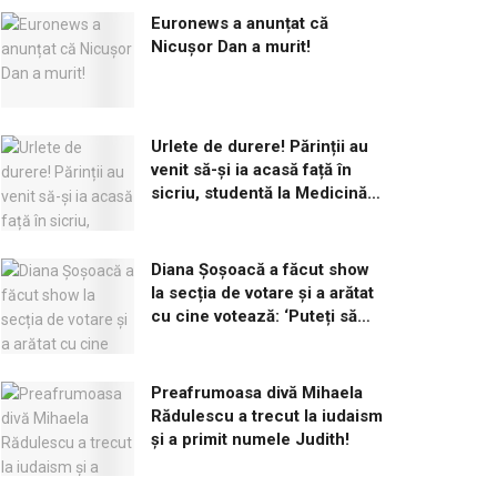
Euronews a anunțat că
Nicușor Dan a murit!
Urlete de durere! Părinții au
venit să-și ia acasă față în
sicriu, studentă la Medicină,
omorâtă de iubitul ei!
Diana Șoșoacă a făcut show
la secția de votare și a arătat
cu cine votează: ‘Puteți să
îmi dați amendă cât vreți’
Preafrumoasa divă Mihaela
Rădulescu a trecut la iudaism
și a primit numele Judith!