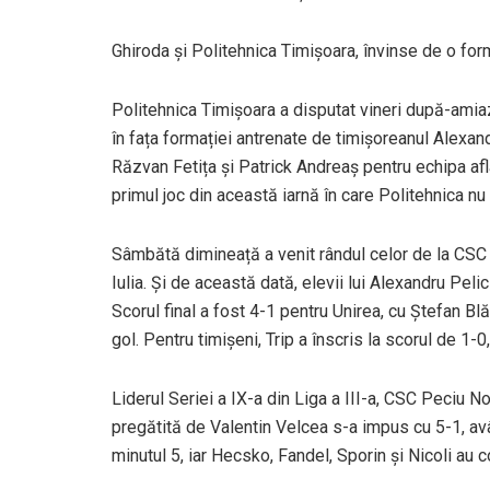
Ghiroda și Politehnica Timișoara, învinse de o for
Politehnica Timișoara a disputat vineri după-amiază
în fața formației antrenate de timișoreanul Alexand
Răzvan Fetița și Patrick Andreaș pentru echipa aflat
primul joc din această iarnă în care Politehnica nu 
Sâmbătă dimineață a venit rândul celor de la CSC 
Iulia. Și de această dată, elevii lui Alexandru Peli
Scorul final a fost 4-1 pentru Unirea, cu Ștefan B
gol. Pentru timișeni, Trip a înscris la scorul de 1-0
Liderul Seriei a IX-a din Liga a III-a, CSC Peciu No
pregătită de Valentin Velcea s-a impus cu 5-1, avâ
minutul 5, iar Hecsko, Fandel, Sporin și Nicoli au c