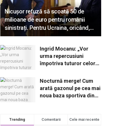
Nicușor refuză să scoată 50 de
milioane de euro pentru românii
sinistrați. Pentru Ucraina, oricând,
oricât e nevoie!
Ingrid Mocanu: „Vor
urma repercusiuni
împotriva tuturor celor
care îl susțin pe
Georgescu”
Nocturnă merge! Cum
arată gazonul pe cea mai
noua baza sportiva din
Timișoara?
Trending
Comentarii
Cele mai recente