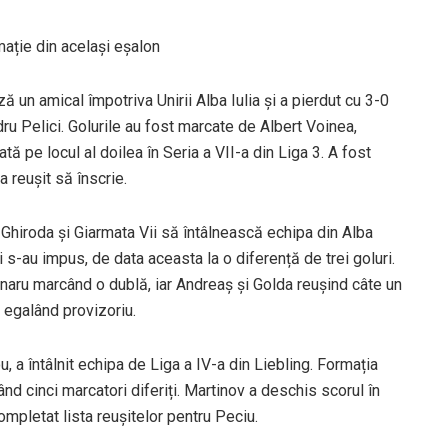
mație din același eșalon
 un amical împotriva Unirii Alba Iulia și a pierdut cu 3-0
ru Pelici. Golurile au fost marcate de Albert Voinea,
ă pe locul al doilea în Seria a VII-a din Liga 3. A fost
a reușit să înscrie.
Ghiroda și Giarmata Vii să întâlnească echipa din Alba
ci s-au impus, de data aceasta la o diferență de trei goluri.
lănaru marcând o dublă, iar Andreaș și Golda reușind câte un
, egalând provizoriu.
u, a întâlnit echipa de Liga a IV-a din Liebling. Formația
nd cinci marcatori diferiți. Martinov a deschis scorul în
ompletat lista reușitelor pentru Peciu.