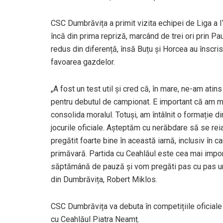
CSC Dumbrăvița a primit vizita echipei de Liga a IV
încă din prima repriză, marcând de trei ori prin Pa
redus din diferență, însă Buțu și Horcea au înscris
favoarea gazdelor.
„A fost un test util și cred că, în mare, ne-am ati
pentru debutul de campionat. E important că am mar
consolida moralul. Totuși, am întâlnit o formație
jocurile oficiale. Așteptăm cu nerăbdare să se re
pregătit foarte bine în această iarnă, inclusiv în
primăvară. Partida cu Ceahlăul este cea mai impor
săptămână de pauză și vom pregăti pas cu pas următ
din Dumbrăvița, Robert Miklos.
CSC Dumbrăvița va debuta în competițiile oficiale 
cu Ceahlăul Piatra Neamț.