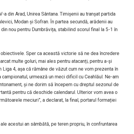
-a din Arad, Unirea Sântana. Timișenii au tranșat partida
ulevici, Modan și Sofran. În partea secundă, arădenii au
 din nou pentru Dumbrăvița, stabilind scorul final la 5-1 în
ns obiectivele. Sper ca această victorie să ne dea încredere
cat multe goluri, mai ales pentru atacanți, pentru a-și
 din Liga 4, așa că rămâne de văzut cum ne vom prezenta în
ia campionatul, urmează un meci dificil cu Ceahlăul. Ne-am
 cantonament, și ne dorim să începem cu dreptul sezonul de
tantă pentru că deschide calendarul. Ulterior vom avea o
oarele meciuri”, a declarat, la final, portarul formației
ale acestui an sâmbătă, pe teren propriu, în confruntarea