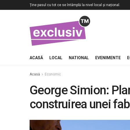
Ține pasul cu tot ce se întâmplă la nivel local și național.
ACASĂ
LOCAL
NATIONAL
EVENIMENTE
E
Acasă
Economic
George Simion: Pla
construirea unei fabr