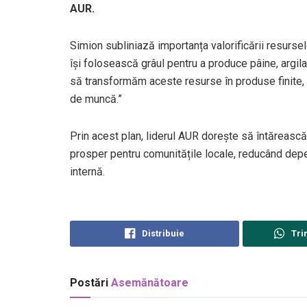
AUR.
Simion subliniază importanța valorificării resursel
își folosească grâul pentru a produce pâine, argil
să transformăm aceste resurse în produse finite, c
de muncă.”
Prin acest plan, liderul AUR dorește să întărească
prosper pentru comunitățile locale, reducând dep
internă.
Distribuie
Tri
Postări
Asemănătoare