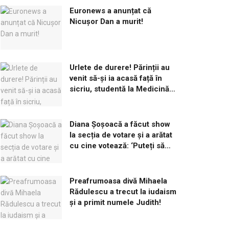
Euronews a anunțat că
Nicușor Dan a murit!
Urlete de durere! Părinții au
venit să-și ia acasă față în
sicriu, studentă la Medicină,
omorâtă de iubitul ei!
Diana Șoșoacă a făcut show
la secția de votare și a arătat
cu cine votează: ‘Puteți să
îmi dați amendă cât vreți’
Preafrumoasa divă Mihaela
Rădulescu a trecut la iudaism
și a primit numele Judith!