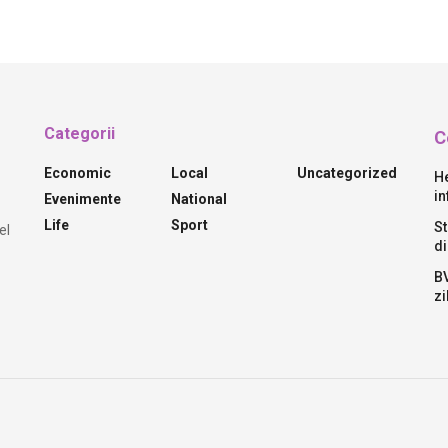
Categorii
C
Economic
Local
Uncategorized
He
in
Evenimente
National
Life
Sport
St
el
di
BV
zi