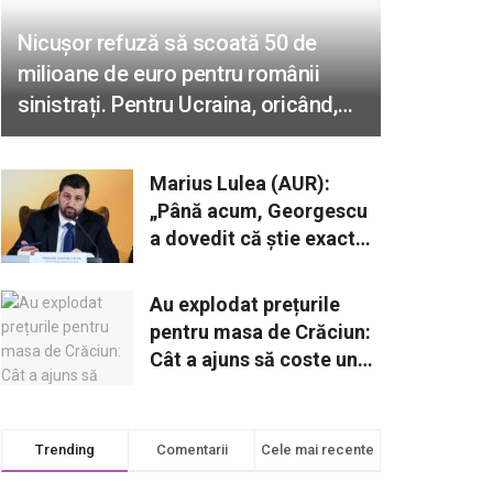
Nicușor refuză să scoată 50 de
milioane de euro pentru românii
sinistrați. Pentru Ucraina, oricând,
oricât e nevoie!
Marius Lulea (AUR):
„Până acum, Georgescu
a dovedit că știe exact
ce face. Când și ce va
declara reprezintă o
Au explodat prețurile
opțiune strategică”
pentru masa de Crăciun:
Cât a ajuns să coste un
cozonac?
Trending
Comentarii
Cele mai recente