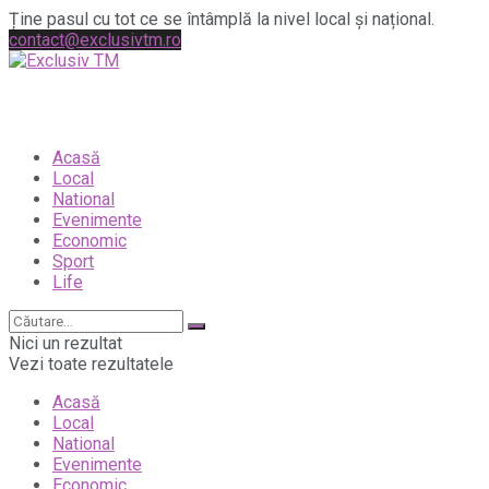
Ține pasul cu tot ce se întâmplă la nivel local și național.
contact@exclusivtm.ro
Acasă
Local
National
Evenimente
Economic
Sport
Life
Nici un rezultat
Vezi toate rezultatele
Acasă
Local
National
Evenimente
Economic