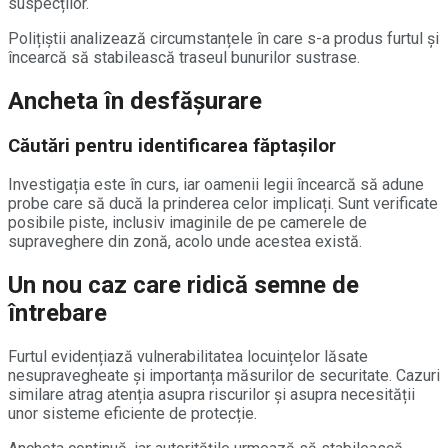
suspecților.
Polițiștii analizează circumstanțele în care s-a produs furtul și
încearcă să stabilească traseul bunurilor sustrase.
Ancheta în desfășurare
Căutări pentru identificarea făptașilor
Investigația este în curs, iar oamenii legii încearcă să adune
probe care să ducă la prinderea celor implicați. Sunt verificate
posibile piste, inclusiv imaginile de pe camerele de
supraveghere din zonă, acolo unde acestea există.
Un nou caz care ridică semne de
întrebare
Furtul evidențiază vulnerabilitatea locuințelor lăsate
nesupravegheate și importanța măsurilor de securitate. Cazuri
similare atrag atenția asupra riscurilor și asupra necesității
unor sisteme eficiente de protecție.