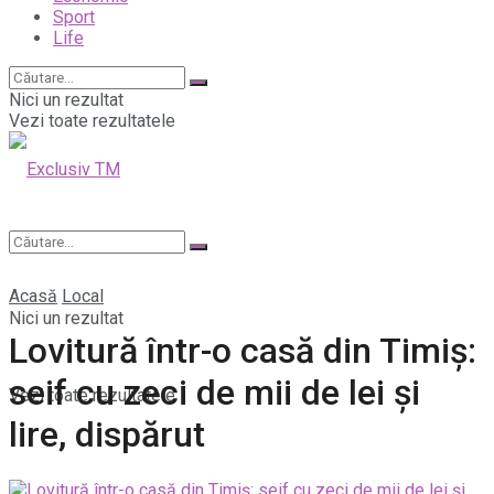
Sport
Life
Nici un rezultat
Vezi toate rezultatele
Acasă
Local
Nici un rezultat
Lovitură într-o casă din Timiș:
seif cu zeci de mii de lei și
Vezi toate rezultatele
lire, dispărut