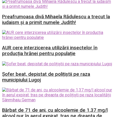
Preafrumoasa divă Mihaela Rădulescu a trecut la
iudaism și a primit numele Judith!
AUR cere interzicerea utilizării insectelor în
producția hrănei pentru populație
Șofer beat, depistat de polițiștii pe raza
municipiului Lugoj
Bărbat de 71 de ani, cu alcoolemie de 1,37 mg/l
alcool pur în aerul expirat, tras pe dreapta de