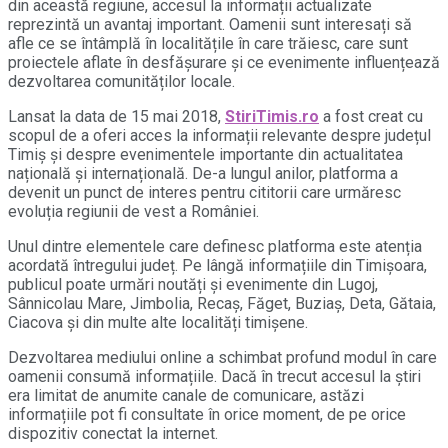
din această regiune, accesul la informații actualizate
reprezintă un avantaj important. Oamenii sunt interesați să
afle ce se întâmplă în localitățile în care trăiesc, care sunt
proiectele aflate în desfășurare și ce evenimente influențează
dezvoltarea comunităților locale.
Lansat la data de 15 mai 2018,
StiriTimis.ro
a fost creat cu
scopul de a oferi acces la informații relevante despre județul
Timiș și despre evenimentele importante din actualitatea
națională și internațională. De-a lungul anilor, platforma a
devenit un punct de interes pentru cititorii care urmăresc
evoluția regiunii de vest a României.
Unul dintre elementele care definesc platforma este atenția
acordată întregului județ. Pe lângă informațiile din Timișoara,
publicul poate urmări noutăți și evenimente din Lugoj,
Sânnicolau Mare, Jimbolia, Recaș, Făget, Buziaș, Deta, Gătaia,
Ciacova și din multe alte localități timișene.
Dezvoltarea mediului online a schimbat profund modul în care
oamenii consumă informațiile. Dacă în trecut accesul la știri
era limitat de anumite canale de comunicare, astăzi
informațiile pot fi consultate în orice moment, de pe orice
dispozitiv conectat la internet.