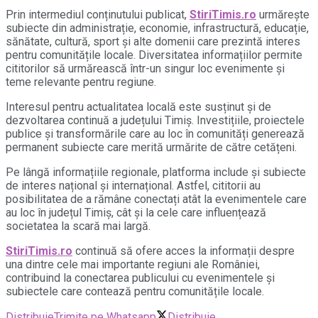
Prin intermediul conținutului publicat,
StiriTimis.ro
urmărește
subiecte din administrație, economie, infrastructură, educație,
sănătate, cultură, sport și alte domenii care prezintă interes
pentru comunitățile locale. Diversitatea informațiilor permite
cititorilor să urmărească într-un singur loc evenimente și
teme relevante pentru regiune.
Interesul pentru actualitatea locală este susținut și de
dezvoltarea continuă a județului Timiș. Investițiile, proiectele
publice și transformările care au loc în comunități generează
permanent subiecte care merită urmărite de către cetățeni.
Pe lângă informațiile regionale, platforma include și subiecte
de interes național și internațional. Astfel, cititorii au
posibilitatea de a rămâne conectați atât la evenimentele care
au loc în județul Timiș, cât și la cele care influențează
societatea la scară mai largă.
StiriTimis.ro
continuă să ofere acces la informații despre
una dintre cele mai importante regiuni ale României,
contribuind la conectarea publicului cu evenimentele și
subiectele care contează pentru comunitățile locale.
Distribuie
Trimite pe Whatsapp
Distribuie