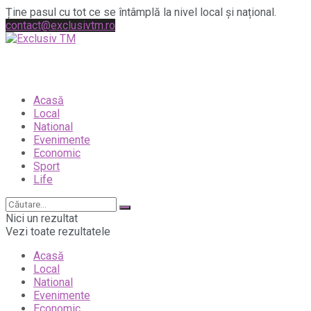
Ține pasul cu tot ce se întâmplă la nivel local și național.
contact@exclusivtm.ro
Acasă
Local
National
Evenimente
Economic
Sport
Life
Nici un rezultat
Vezi toate rezultatele
Acasă
Local
National
Evenimente
Economic