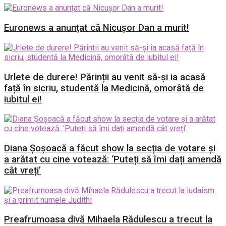
Euronews a anunțat că Nicușor Dan a murit!
Urlete de durere! Părinții au venit să-și ia acasă
față în sicriu, studentă la Medicină, omorâtă de
iubitul ei!
Diana Șoșoacă a făcut show la secția de votare și
a arătat cu cine votează: ‘Puteți să îmi dați amendă
cât vreți’
Preafrumoasa divă Mihaela Rădulescu a trecut la