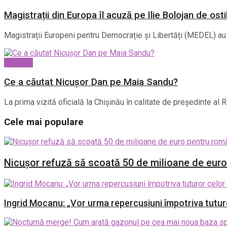
Magistrații din Europa îl acuză pe Ilie Bolojan de osti
Magistrații Europeni pentru Democrație și Libertăți (MEDEL) au 
National
Ce a căutat Nicușor Dan pe Maia Sandu?
La prima vizită oficială la Chișinău în calitate de președinte al
Cele mai populare
Nicușor refuză să scoată 50 de milioane de euro p
Ingrid Mocanu: „Vor urma repercusiuni împotriva tuturo