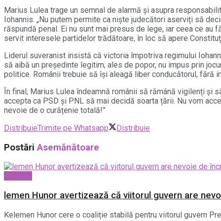
Marius Lulea trage un semnal de alarmă și asupra responsabilităț
Iohannis. „Nu putem permite ca niște judecători aserviți să dec
răspundă penal. Ei nu sunt mai presus de lege, iar ceea ce au f
servit interesele partidelor trădătoare, în loc să apere Constituț
Liderul suveranist insistă că victoria împotriva regimului Iohan
să aibă un președinte legitim, ales de popor, nu impus prin jocur
politice. Românii trebuie să își aleagă liber conducătorul, fără i
În final, Marius Lulea îndeamnă românii să rămână vigilenți și s
accepta ca PSD și PNL să mai decidă soarta țării. Nu vom accep
nevoie de o curățenie totală!”
Distribuie
Trimite pe Whatsapp
Distribuie
Postări
Asemănătoare
National
lemen Hunor avertizează că viitorul guvern are nevo
Kelemen Hunor cere o coaliție stabilă pentru viitorul guvern P