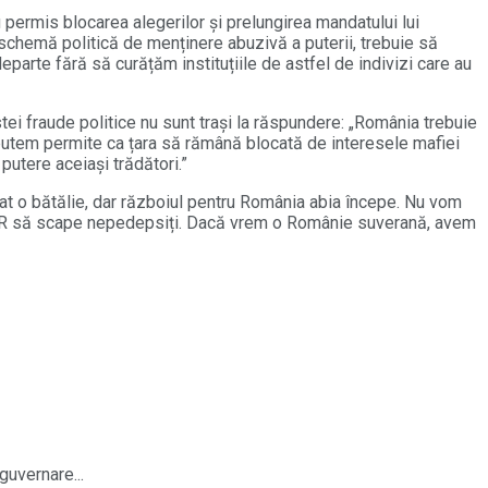
 permis blocarea alegerilor și prelungirea mandatului lui
 schemă politică de menținere abuzivă a puterii, trebuie să
arte fără să curățăm instituțiile de astfel de indivizi care au
tei fraude politice nu sunt trași la răspundere: „România trebuie
Nu putem permite ca țara să rămână blocată de interesele mafiei
putere aceiași trădători.”
igat o bătălie, dar războiul pentru România abia începe. Nu vom
i CCR să scape nepedepsiți. Dacă vrem o Românie suverană, avem
guvernare...