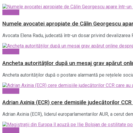
National
Numele avocatei apropiate de Călin Georgescu apa
Avocata Elena Radu, judecată într-un dosar privind devalizarea 
National
Ancheta autorităților după un mesaj grav apărut on
Ancheta autorităților după o postare alarmantă pe rețelele socia
National
Adrian Axinia (ECR) cere demisiile judecătorilor CCR 
Adrian Axinia (ECR), liderul europarlamentarilor AUR, a cerut demi
National