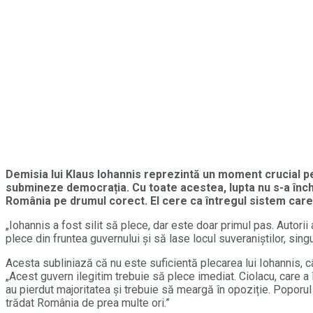
Demisia lui Klaus Iohannis reprezintă un moment crucial pe
submineze democrația. Cu toate acestea, lupta nu s-a înch
România pe drumul corect. El cere ca întregul sistem care 
„Iohannis a fost silit să plece, dar este doar primul pas. Autori
plece din fruntea guvernului și să lase locul suveraniștilor, sing
Acesta subliniază că nu este suficientă plecarea lui Iohannis, 
„Acest guvern ilegitim trebuie să plece imediat. Ciolacu, care a 
au pierdut majoritatea și trebuie să meargă în opoziție. Poporul
trădat România de prea multe ori.”