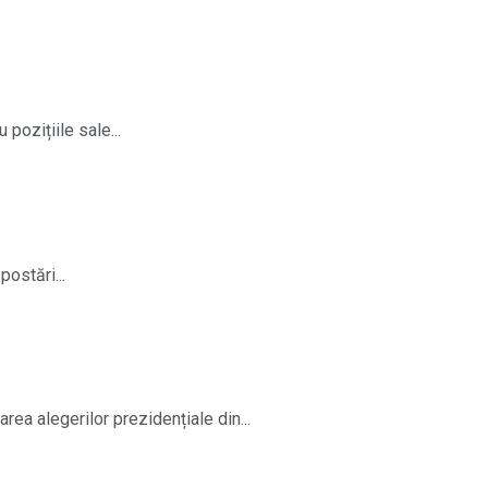
pozițiile sale...
ostări...
rea alegerilor prezidențiale din...