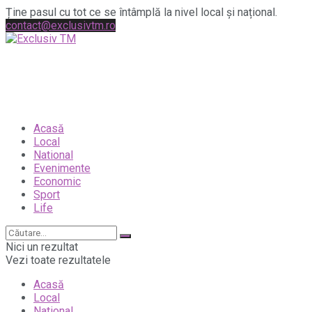
Ține pasul cu tot ce se întâmplă la nivel local și național.
contact@exclusivtm.ro
Acasă
Local
National
Evenimente
Economic
Sport
Life
Nici un rezultat
Vezi toate rezultatele
Acasă
Local
National