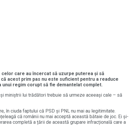
 celor care au încercat să uzurpe puterea și să
 că acest prim pas nu este suficient pentru a readuce
 a unui regim corupt să fie demantelat complet.
 și miniștrii lui trădători trebuie să urmeze aceeași cale – să
, în ciuda faptului că PSD și PNL nu mai au legitimitate.
înțeleagă că românii nu mai acceptă această bătaie de joc. Ei și-
erarea completă a țării de această grupare infracțională care a