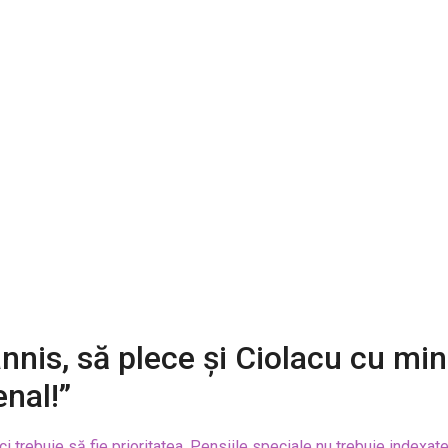
is, să plece și Ciolacu cu minișt
nal!”