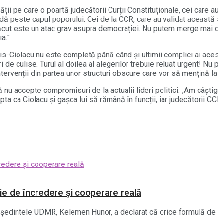
ii pe care o poartă judecătorii Curții Constituționale, cei care au
idă peste capul poporului. Cei de la CCR, care au validat această
ăcut este un atac grav asupra democrației. Nu putem merge mai dep
ia.”
nis-Ciolacu nu este completă până când și ultimii complici ai aces
i de culise. Turul al doilea al alegerilor trebuie reluat urgent! 
ntervenții din partea unor structuri obscure care vor să mențină la 
ă nu accepte compromisuri de la actualii lideri politici. „Am câșt
ta ca Ciolacu și gașca lui să rămână în funcții, iar judecători
ie de încredere și cooperare reală
reședintele UDMR, Kelemen Hunor, a declarat că orice formulă de 