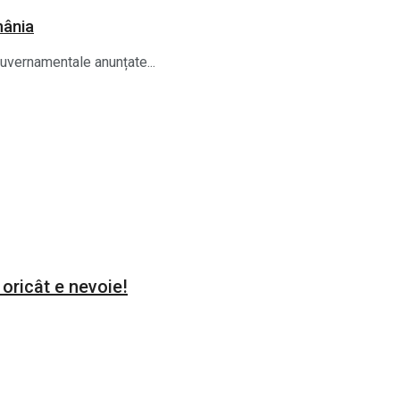
mânia
guvernamentale anunțate...
 oricât e nevoie!