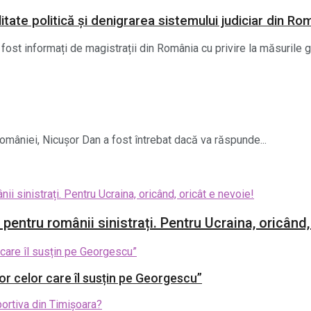
litate politică și denigrarea sistemului judiciar din Ro
fost informați de magistrații din România cu privire la măsurile 
 României, Nicușor Dan a fost întrebat dacă va răspunde...
entru românii sinistrați. Pentru Ucraina, oricând,
r celor care îl susțin pe Georgescu”