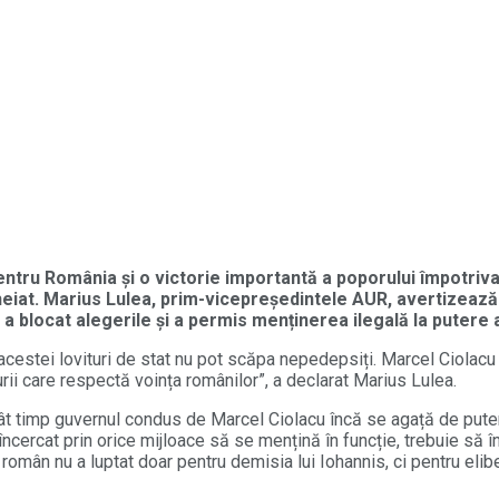
ntru România și o victorie importantă a poporului împotriva
eiat. Marius Lulea, prim-vicepreședintele AUR, avertizează
a blocat alegerile și a permis menținerea ilegală la putere
i acestei lovituri de stat nu pot scăpa nepedepsiți. Marcel Ciolacu
urii care respectă voința românilor”, a declarat Marius Lulea.
cât timp guvernul condus de Marcel Ciolacu încă se agață de putere
încercat prin orice mijloace să se mențină în funcție, trebuie să 
 român nu a luptat doar pentru demisia lui Iohannis, ci pentru elib