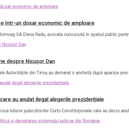
re într-un dosar economic de amploare
Romvag SA Elena Radu, avocata cunoscută în spațiul public pentru 
line despre Nicușor Dan
le Autoritățile din Timiș au demarat o anchetă după apariția unei p
care au anulat ilegal alegerile prezidenţiale
sia tuturor judecătorilor Curții Constituționale care au decis anula