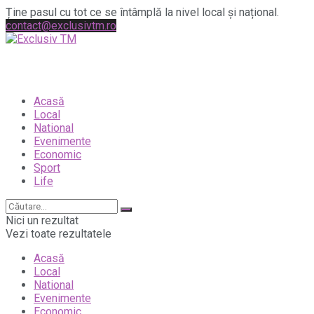
Ține pasul cu tot ce se întâmplă la nivel local și național.
contact@exclusivtm.ro
Acasă
Local
National
Evenimente
Economic
Sport
Life
Nici un rezultat
Vezi toate rezultatele
Acasă
Local
National
Evenimente
Economic