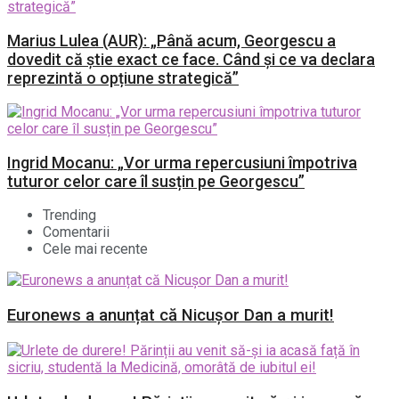
Marius Lulea (AUR): „Până acum, Georgescu a
dovedit că știe exact ce face. Când și ce va declara
reprezintă o opțiune strategică”
Ingrid Mocanu: „Vor urma repercusiuni împotriva
tuturor celor care îl susțin pe Georgescu”
Trending
Comentarii
Cele mai recente
Euronews a anunțat că Nicușor Dan a murit!