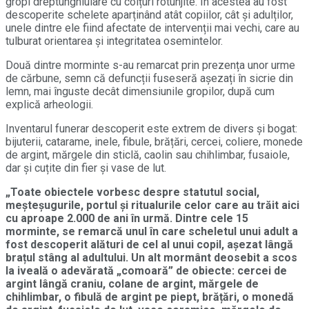
gropi dreptunghiulare cu colțuri rotunjite. În acestea au fost
descoperite schelete aparținând atât copiilor, cât și adulților,
unele dintre ele fiind afectate de intervenții mai vechi, care au
tulburat orientarea și integritatea osemintelor.
Două dintre morminte s-au remarcat prin prezența unor urme
de cărbune, semn că defuncții fuseseră așezați în sicrie din
lemn, mai înguste decât dimensiunile gropilor, după cum
explică arheologii.
Inventarul funerar descoperit este extrem de divers și bogat:
bijuterii, catarame, inele, fibule, brățări, cercei, coliere, monede
de argint, mărgele din sticlă, caolin sau chihlimbar, fusaiole,
dar și cuțite din fier și vase de lut.
„Toate obiectele vorbesc despre statutul social,
meșteșugurile, portul și ritualurile celor care au trăit aici
cu aproape 2.000 de ani în urmă. Dintre cele 15
morminte, se remarcă unul în care scheletul unui adult a
fost descoperit alături de cel al unui copil, așezat lângă
brațul stâng al adultului. Un alt mormânt deosebit a scos
la iveală o adevărată „comoară” de obiecte: cercei de
argint lângă craniu, colane de argint, mărgele de
chihlimbar, o fibulă de argint pe piept, brățări, o monedă