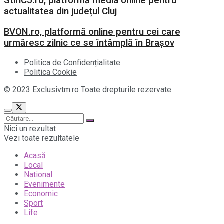
StiriCJ.ro, platformă media online pentru
actualitatea din județul Cluj
BVON.ro, platformă online pentru cei care
urmăresc zilnic ce se întâmplă în Brașov
Politica de Confidențialitate
Politica Cookie
© 2023
Exclusivtm.ro
Toate drepturile rezervate.
Nici un rezultat
Vezi toate rezultatele
Acasă
Local
National
Evenimente
Economic
Sport
Life