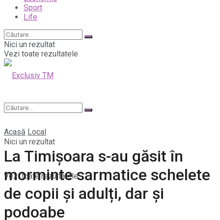
Sport
Life
Nici un rezultat
Vezi toate rezultatele
Acasă
Local
Nici un rezultat
La Timișoara s-au găsit în
morminte sarmatice schelete
Vezi toate rezultatele
de copii și adulți, dar și
podoabe