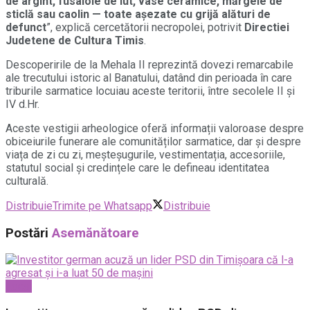
de argint, fusaiole de lut, vase ceramice, mărgele de
sticlă sau caolin — toate așezate cu grijă alături de
defunct
”, explică cercetătorii necropolei, potrivit
Directiei
Judetene de Cultura Timis
.
Descoperirile de la Mehala II reprezintă dovezi remarcabile
ale trecutului istoric al Banatului, datând din perioada în care
triburile sarmatice locuiau aceste teritorii, între secolele II și
IV d.Hr.
Aceste vestigii arheologice oferă informații valoroase despre
obiceiurile funerare ale comunităților sarmatice, dar și despre
viața de zi cu zi, meșteșugurile, vestimentația, accesoriile,
statutul social și credințele care le defineau identitatea
culturală.
Distribuie
Trimite pe Whatsapp
Distribuie
Postări
Asemănătoare
Local