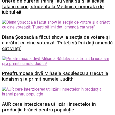
Urlete de durere! Părinții au venit să-și ia acasă
față în sicriu, studentă la Medicină, omorâtă de
iubitul ei!
Diana Șoșoacă a făcut show la secția de votare și
a arătat cu cine votează: ‘Puteți să îmi dați amendă
cât vreți’
Preafrumoasa divă Mihaela Rădulescu a trecut la
iudaism și a primit numele Judith!
AUR cere interzicerea utilizării insectelor în
producția hrănei pentru populație