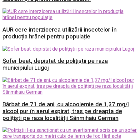
AUR cere interzicerea utilizării insectelor în
producția hrănei pentru populație
Șofer beat, depistat de polițiștii pe raza
municipiului Lugoj
Bărbat de 71 de ani, cu alcoolemie de 1,37 mg/l
alcool pur în aerul expirat, tras pe dreapta de
polițiști pe raza localității Sânmihaiu German