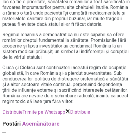
loc să fie o prioritate, sănătatea românilor a fost sacrificată în
favoarea împrumuturilor pentru alte cheltuieli inutile. România
a rămas o țară unde pacienții își cumpără medicamentele și
materialele sanitare din propriul buzunar, iar multe tragedii
puteau fi evitate dacă statul și-ar fi făcut datoria.
Regimul Iohannis a demonstrat că nu este capabil să ofere
românilor dreptul fundamental la sănătate. Promisiunile fără
acoperire și lipsa investițiilor au condamnat România la un
sistem medical prăbușit, un simbol al indiferenței și corupției
de la vârful statului.
Ciucă și Ciolacu sunt continuatorii acestui regim de ocupație
globalistă, în care România și-a pierdut suveranitatea. Sub
conducerea lor, politica de distrugere sistematică a sănătății
și a altor sectoare vitale continuă, perpetuând dependența
țării de influențe externe și sacrificând interesele cetățenilor.
România are nevoie de o schimbare radicală, înainte ca acest
regim toxic să lase țara fără viitor.
Distribuie
Trimite pe Whatsapp
Distribuie
Postări
Asemănătoare