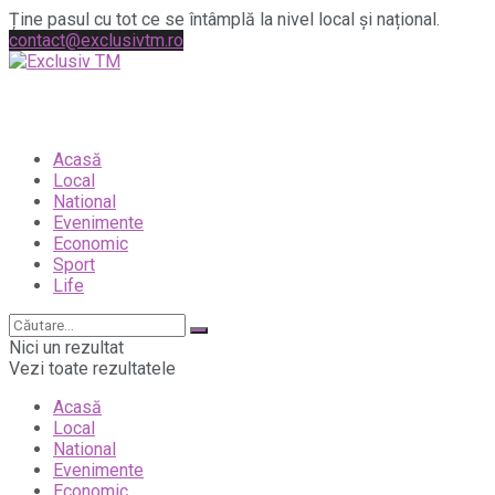
Ține pasul cu tot ce se întâmplă la nivel local și național.
contact@exclusivtm.ro
Acasă
Local
National
Evenimente
Economic
Sport
Life
Nici un rezultat
Vezi toate rezultatele
Acasă
Local
National
Evenimente
Economic