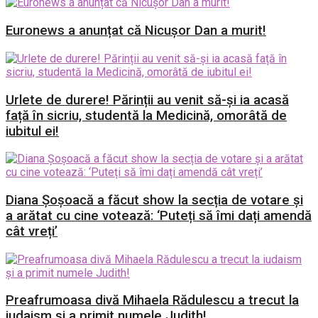
Euronews a anunțat că Nicușor Dan a murit!
Urlete de durere! Părinții au venit să-și ia acasă
față în sicriu, studentă la Medicină, omorâtă de
iubitul ei!
Diana Șoșoacă a făcut show la secția de votare și
a arătat cu cine votează: ‘Puteți să îmi dați amendă
cât vreți’
Preafrumoasa divă Mihaela Rădulescu a trecut la
iudaism și a primit numele Judith!