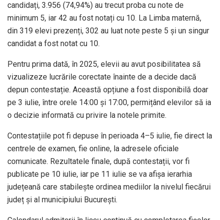
candidați, 3.956 (74,94%) au trecut proba cu note de
minimum 5, iar 42 au fost notați cu 10. La Limba maternă,
din 319 elevi prezenți, 302 au luat note peste 5 și un singur
candidat a fost notat cu 10.
Pentru prima dată, în 2025, elevii au avut posibilitatea să
vizualizeze lucrările corectate înainte de a decide dacă
depun contestație. Această opțiune a fost disponibilă doar
pe 3 iulie, între orele 14:00 și 17:00, permițând elevilor să ia
o decizie informată cu privire la notele primite.
Contestațiile pot fi depuse în perioada 4–5 iulie, fie direct la
centrele de examen, fie online, la adresele oficiale
comunicate. Rezultatele finale, după contestații, vor fi
publicate pe 10 iulie, iar pe 11 iulie se va afișa ierarhia
județeană care stabilește ordinea mediilor la nivelul fiecărui
județ și al municipiului București.