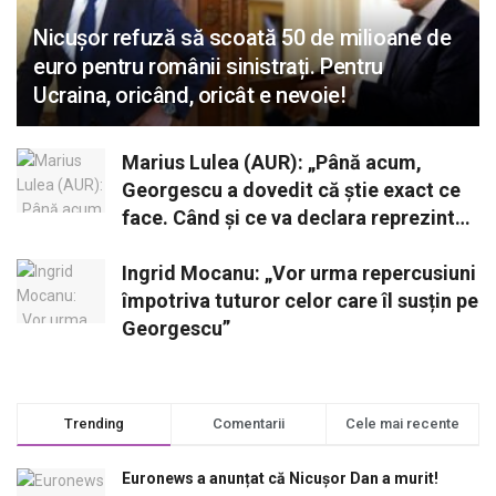
Nicușor refuză să scoată 50 de milioane de
euro pentru românii sinistrați. Pentru
Ucraina, oricând, oricât e nevoie!
Marius Lulea (AUR): „Până acum,
Georgescu a dovedit că știe exact ce
face. Când și ce va declara reprezintă
o opțiune strategică”
Ingrid Mocanu: „Vor urma repercusiuni
împotriva tuturor celor care îl susțin pe
Georgescu”
Trending
Comentarii
Cele mai recente
Euronews a anunțat că Nicușor Dan a murit!