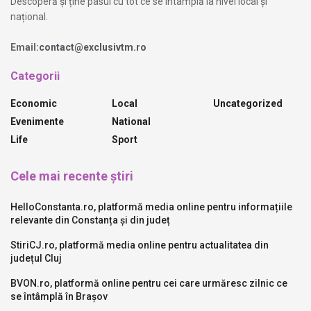
Descoperă și ține pasul cu tot ce se întâmplă la nivel local și
național.
Email:
contact@exclusivtm.ro
Categorii
Economic
Local
Uncategorized
Evenimente
National
Life
Sport
Cele mai recente știri
HelloConstanta.ro, platformă media online pentru informațiile
relevante din Constanța și din județ
StiriCJ.ro, platformă media online pentru actualitatea din
județul Cluj
BVON.ro, platformă online pentru cei care urmăresc zilnic ce
se întâmplă în Brașov