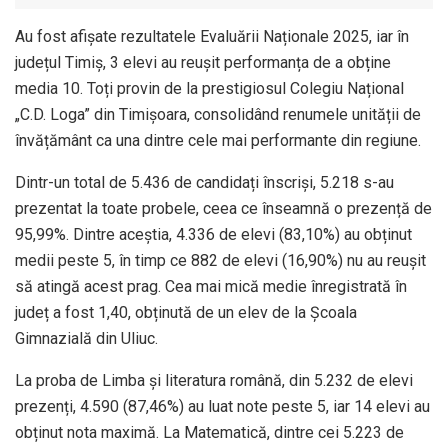
Au fost afișate rezultatele Evaluării Naționale 2025, iar în
județul Timiș, 3 elevi au reușit performanța de a obține
media 10. Toți provin de la prestigiosul Colegiu Național
„C.D. Loga” din Timișoara, consolidând renumele unității de
învățământ ca una dintre cele mai performante din regiune.
Dintr-un total de 5.436 de candidați înscriși, 5.218 s-au
prezentat la toate probele, ceea ce înseamnă o prezență de
95,99%. Dintre aceștia, 4.336 de elevi (83,10%) au obținut
medii peste 5, în timp ce 882 de elevi (16,90%) nu au reușit
să atingă acest prag. Cea mai mică medie înregistrată în
județ a fost 1,40, obținută de un elev de la Școala
Gimnazială din Uliuc.
La proba de Limba și literatura română, din 5.232 de elevi
prezenți, 4.590 (87,46%) au luat note peste 5, iar 14 elevi au
obținut nota maximă. La Matematică, dintre cei 5.223 de