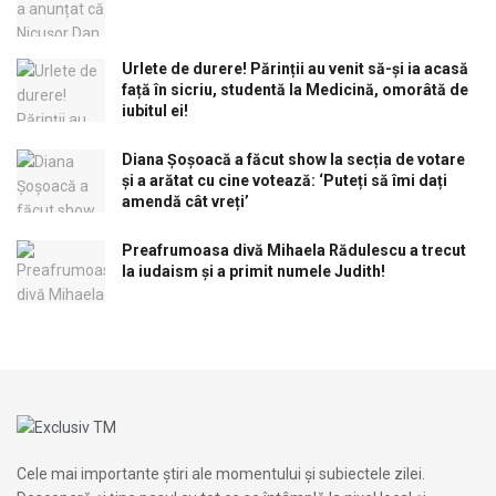
Urlete de durere! Părinții au venit să-și ia acasă
față în sicriu, studentă la Medicină, omorâtă de
iubitul ei!
Diana Șoșoacă a făcut show la secția de votare
și a arătat cu cine votează: ‘Puteți să îmi dați
amendă cât vreți’
Preafrumoasa divă Mihaela Rădulescu a trecut
la iudaism și a primit numele Judith!
Cele mai importante știri ale momentului și subiectele zilei.