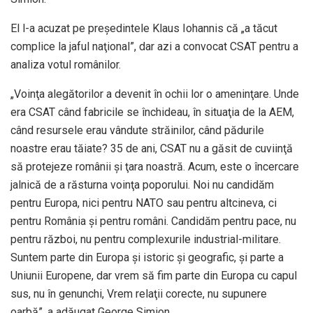
El l-a acuzat pe preşedintele Klaus Iohannis că „a tăcut
complice la jaful naţional”, dar azi a convocat CSAT pentru a
analiza votul românilor.
„Voinţa alegătorilor a devenit în ochii lor o ameninţare. Unde
era CSAT când fabricile se închideau, în situaţia de la AEM,
când resursele erau vândute străinilor, când pădurile
noastre erau tăiate? 35 de ani, CSAT nu a găsit de cuviinţă
să protejeze românii şi ţara noastră. Acum, este o încercare
jalnică de a răsturna voinţa poporului. Noi nu candidăm
pentru Europa, nici pentru NATO sau pentru altcineva, ci
pentru România şi pentru români. Candidăm pentru pace, nu
pentru război, nu pentru complexurile industrial-militare.
Suntem parte din Europa şi istoric şi geografic, şi parte a
Uniunii Europene, dar vrem să fim parte din Europa cu capul
sus, nu în genunchi, Vrem relaţii corecte, nu supunere
oarbă”, a adăugat George Simion.