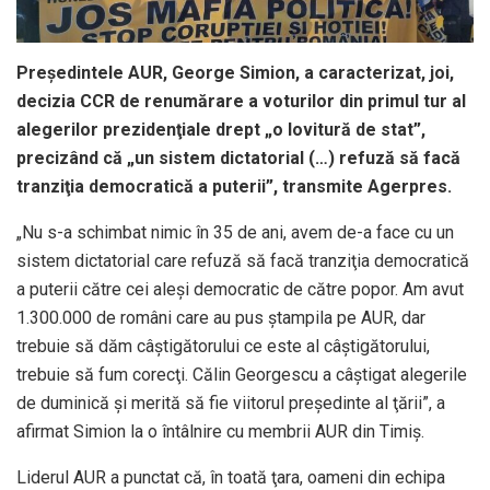
Preşedintele AUR, George Simion, a caracterizat, joi,
decizia CCR de renumărare a voturilor din primul tur al
alegerilor prezidenţiale drept „o lovitură de stat”,
precizând că „un sistem dictatorial (…) refuză să facă
tranziţia democratică a puterii”, transmite Agerpres.
„Nu s-a schimbat nimic în 35 de ani, avem de-a face cu un
sistem dictatorial care refuză să facă tranziţia democratică
a puterii către cei aleşi democratic de către popor. Am avut
1.300.000 de români care au pus ştampila pe AUR, dar
trebuie să dăm câştigătorului ce este al câştigătorului,
trebuie să fum corecţi. Călin Georgescu a câştigat alegerile
de duminică şi merită să fie viitorul preşedinte al ţării”, a
afirmat Simion la o întâlnire cu membrii AUR din Timiş.
Liderul AUR a punctat că, în toată ţara, oameni din echipa