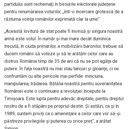
partidului sunt rechemaţi în birourile electorale judeţene
pentru renumărarea voturilor, „într-o încercare grotescă de a
răsturna voinţa românilor exprimată clar la urne”.
„Această lovitură de stat poate fi învinsă şi singura noastră
armă este votul. În număr şi mai mare decât duminica
trecută, în ciuda primarilor, a mobilizării baronilor, trebuie să
ducem românii să voteze şi să le arătăm celor care au
distrus România timp de 35 de ani că nu se pot agăţa de
putere. În faţa noastră nu mai stau tancuri şi gloanţe, ci ne
confruntăm cu alte pericole mai perfide: minciuna,
manipularea, trădarea. Bătălia noastră pentru suveranitatea
României este o continuare a revoluţiei începute la
Timişoara. Este lupta pentru adevăr, dreptate, pentru dreptul
nostru de a fi stăpâni pe propriul destin. Şi astăzi, ca şi în
1989, suntem priviţi ca o ameninţare a celor care vor să-şi
păstreze privilegiile şi puterea cu orice preţ”, a arătat
Simion.