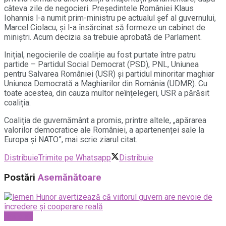
câteva zile de negocieri. Președintele României Klaus
Iohannis l-a numit prim-ministru pe actualul șef al guvernului,
Marcel Ciolacu, și l-a însărcinat să formeze un cabinet de
miniștri. Acum decizia sa trebuie aprobată de Parlament.
Inițial, negocierile de coaliție au fost purtate între patru
partide – Partidul Social Democrat (PSD), PNL, Uniunea
pentru Salvarea României (USR) și partidul minoritar maghiar
Uniunea Democrată a Maghiarilor din România (UDMR). Cu
toate acestea, din cauza multor neînțelegeri, USR a părăsit
coaliția.
Coaliția de guvernământ a promis, printre altele, „apărarea
valorilor democratice ale României, a apartenenței sale la
Europa și NATO”, mai scrie ziarul citat.
Distribuie
Trimite pe Whatsapp
Distribuie
Postări
Asemănătoare
National