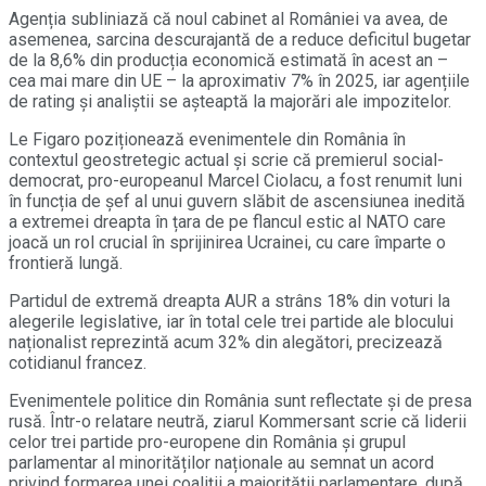
Agenția subliniază că noul cabinet al României va avea, de
asemenea, sarcina descurajantă de a reduce deficitul bugetar
de la 8,6% din producția economică estimată în acest an –
cea mai mare din UE – la aproximativ 7% în 2025, iar agențiile
de rating și analiștii se așteaptă la majorări ale impozitelor.
Le Figaro poziționează evenimentele din România în
contextul geostretegic actual și scrie că premierul social-
democrat, pro-europeanul Marcel Ciolacu, a fost renumit luni
în funcția de șef al unui guvern slăbit de ascensiunea inedită
a extremei dreapta în țara de pe flancul estic al NATO care
joacă un rol crucial în sprijinirea Ucrainei, cu care împarte o
frontieră lungă.
Partidul de extremă dreapta AUR a strâns 18% din voturi la
alegerile legislative, iar în total cele trei partide ale blocului
naționalist reprezintă acum 32% din alegători, precizează
cotidianul francez.
Evenimentele politice din România sunt reflectate și de presa
rusă. Într-o relatare neutră, ziarul Kommersant scrie că liderii
celor trei partide pro-europene din România și grupul
parlamentar al minorităților naționale au semnat un acord
privind formarea unei coaliții a majorității parlamentare, după