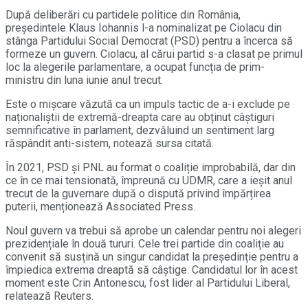
După deliberări cu partidele politice din România,
președintele Klaus Iohannis l-a nominalizat pe Ciolacu din
stânga Partidului Social Democrat (PSD) pentru a încerca să
formeze un guvern. Ciolacu, al cărui partid s-a clasat pe primul
loc la alegerile parlamentare, a ocupat funcția de prim-
ministru din luna iunie anul trecut.
Este o mișcare văzută ca un impuls tactic de a-i exclude pe
naționaliștii de extremă-dreapta care au obținut câștiguri
semnificative în parlament, dezvăluind un sentiment larg
răspândit anti-sistem, notează sursa citată.
În 2021, PSD și PNL au format o coaliție improbabilă, dar din
ce în ce mai tensionată, împreună cu UDMR, care a ieșit anul
trecut de la guvernare după o dispută privind împărțirea
puterii, menționează Associated Press.
Noul guvern va trebui să aprobe un calendar pentru noi alegeri
prezidențiale în două tururi. Cele trei partide din coaliție au
convenit să susțină un singur candidat la președinție pentru a
împiedica extrema dreaptă să câștige. Candidatul lor în acest
moment este Crin Antonescu, fost lider al Partidului Liberal,
relatează Reuters.