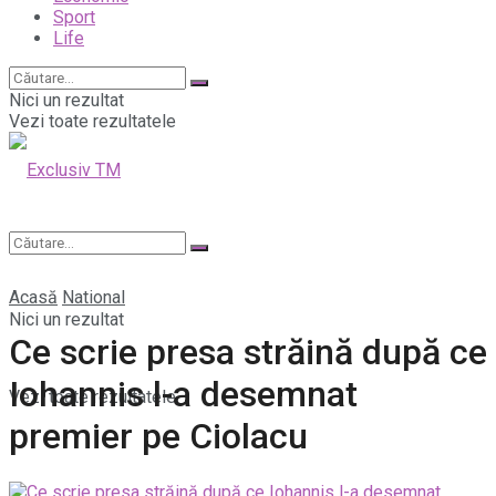
Sport
Life
Nici un rezultat
Vezi toate rezultatele
Acasă
National
Nici un rezultat
Ce scrie presa străină după ce
Iohannis l-a desemnat
Vezi toate rezultatele
premier pe Ciolacu