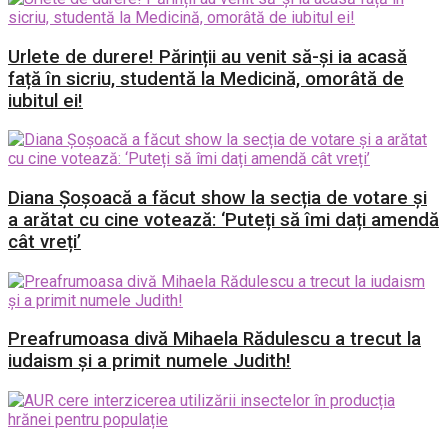
Urlete de durere! Părinții au venit să-și ia acasă
față în sicriu, studentă la Medicină, omorâtă de
iubitul ei!
Diana Șoșoacă a făcut show la secția de votare și
a arătat cu cine votează: ‘Puteți să îmi dați amendă
cât vreți’
Preafrumoasa divă Mihaela Rădulescu a trecut la
iudaism și a primit numele Judith!