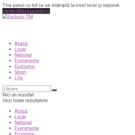
Ține pasul cu tot ce se întâmplă la nivel local și național.
contact@exclusivtm.ro
Acasă
Local
National
Evenimente
Economic
Sport
Life
Nici un rezultat
Vezi toate rezultatele
Acasă
Local
National
Evenimente
Economic