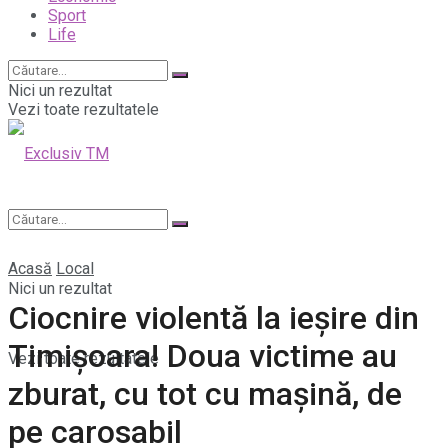
Sport
Life
Nici un rezultat
Vezi toate rezultatele
Acasă
Local
Nici un rezultat
Ciocnire violentă la ieșire din
Timișoara! Doua victime au
Vezi toate rezultatele
zburat, cu tot cu mașină, de
pe carosabil