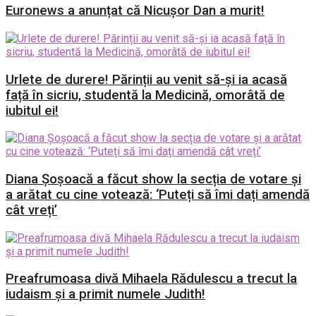
Euronews a anunțat că Nicușor Dan a murit!
Urlete de durere! Părinții au venit să-și ia acasă
față în sicriu, studentă la Medicină, omorâtă de
iubitul ei!
Diana Șoșoacă a făcut show la secția de votare și
a arătat cu cine votează: ‘Puteți să îmi dați amendă
cât vreți’
Preafrumoasa divă Mihaela Rădulescu a trecut la
iudaism și a primit numele Judith!