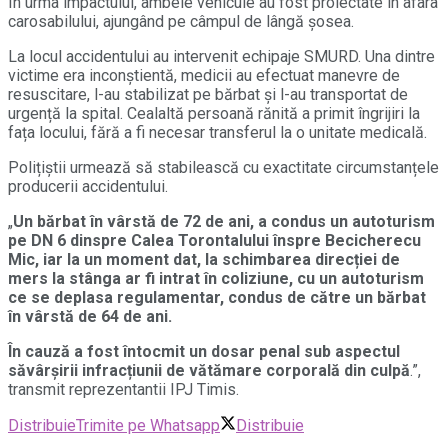
În urma impactului, ambele vehicule au fost proiectate în afara
carosabilului, ajungând pe câmpul de lângă șosea.
La locul accidentului au intervenit echipaje SMURD. Una dintre
victime era inconștientă, medicii au efectuat manevre de
resuscitare, l-au stabilizat pe bărbat și l-au transportat de
urgență la spital. Cealaltă persoană rănită a primit îngrijiri la
fața locului, fără a fi necesar transferul la o unitate medicală.
Polițiștii urmează să stabilească cu exactitate circumstanțele
producerii accidentului.
„
Un bărbat în vârstă de 72 de ani, a condus un autoturism
pe DN 6 dinspre Calea Torontalului înspre Becicherecu
Mic, iar la un moment dat, la schimbarea direcției de
mers la stânga ar fi intrat în coliziune, cu un autoturism
ce se deplasa regulamentar, condus de către un bărbat
în vârstă de 64 de ani.
În cauză a fost întocmit un dosar penal sub aspectul
săvârșirii infracțiunii de vătămare corporală din culpă
.”,
transmit reprezentantii IPJ Timis.
Distribuie
Trimite pe Whatsapp
Distribuie