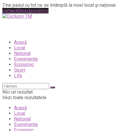
Ține pasul cu tot ce se întâmplă la nivel local și național.
contact@exclusivtm.ro
Acasă
Local
National
Evenimente
Economic
Sport
Life
Nici un rezultat
Vezi toate rezultatele
Acasă
Local
National
Evenimente
Economic