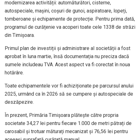
modernizarea activității: automăturători, cisterne,
autospeciale, mașini, coșuri de gunoi, aspiratoare, lopeți,
tomberoane și echipamente de protecție. Pentru prima dată,
programul de curățenie va acoperi toate cele 1338 de străzi
din Timișoara.
Primul plan de investiții și administrare al societății a fost
aprobat în luna martie, însă documentația nu preciza dacă
sumele includeau TVA. Acest aspect va fi corectat în noua
hotărâre.
Toate echipamentele vor fi achiziționate pe parcursul anului
2025, urmând ca în 2026 să se cumpere și autospeciale de
deszăpezire.
În prezent, Primăria Timișoara plătește către propria
societate 34,27 lei pentru fiecare 1.000 de metri pătrați de
carosabil și trotuar măturați mecanizat și 76,56 lei pentru
aceeași suprafață curățată manual.