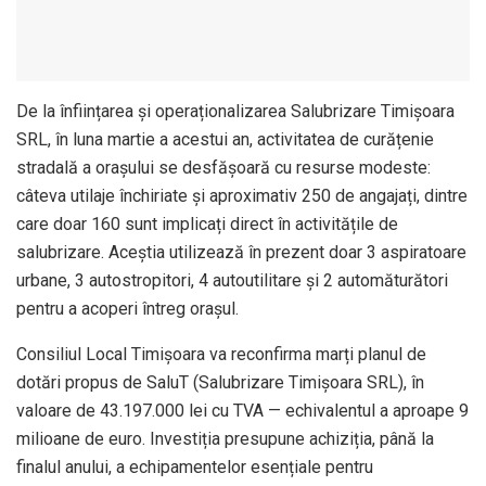
De la înființarea și operaționalizarea Salubrizare Timișoara
SRL, în luna martie a acestui an, activitatea de curățenie
stradală a orașului se desfășoară cu resurse modeste:
câteva utilaje închiriate și aproximativ 250 de angajați, dintre
care doar 160 sunt implicați direct în activitățile de
salubrizare. Aceștia utilizează în prezent doar 3 aspiratoare
urbane, 3 autostropitori, 4 autoutilitare și 2 automăturători
pentru a acoperi întreg orașul.
Consiliul Local Timișoara va reconfirma marți planul de
dotări propus de SaluT (Salubrizare Timișoara SRL), în
valoare de 43.197.000 lei cu TVA — echivalentul a aproape 9
milioane de euro. Investiția presupune achiziția, până la
finalul anului, a echipamentelor esențiale pentru