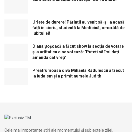
Urlete de durere! Părinții au venit să-și ia acasă
față în sicriu, studentă la Medicină, omorâtă de
iubitul ei!
Diana Șoșoacă a făcut show la secția de votare
și a arătat cu cine votează: ‘Puteți să îmi dați
amendă cât vreți’
Preafrumoasa divă Mihaela Rădulescu a trecut
la iudaism și a primit numele Judith!
Cele mai importante știri ale momentului și subiectele zilei.