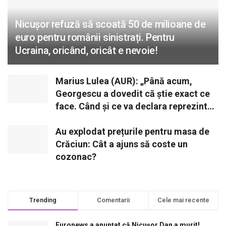
Nicușor refuză să scoată 50 de milioane de
euro pentru românii sinistrați. Pentru
Ucraina, oricând, oricât e nevoie!
Marius Lulea (AUR): „Până acum,
Georgescu a dovedit că știe exact ce
face. Când și ce va declara reprezintă
o opțiune strategică”
Au explodat prețurile pentru masa de
Crăciun: Cât a ajuns să coste un
cozonac?
Trending
Comentarii
Cele mai recente
Euronews a anunțat că Nicușor Dan a murit!