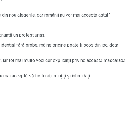
e din nou alegerile, dar românii nu vor mai accepta asta!”
 anunță un protest uriaș.
idențial fără probe, mâine oricine poate fi scos din joc, doar
, iar tot mai multe voci cer explicații privind această mascaradă
mai acceptă să fie furați, mințiți și intimidați.