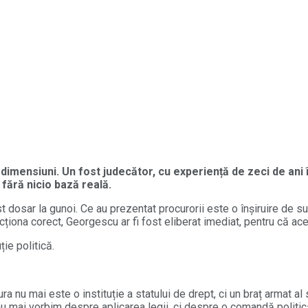
i dimensiuni. Un fost judecător, cu experiență de zeci de ani
 fără nicio bază reală.
dosar la gunoi. Ce au prezentat procurorii este o înșiruire de supo
uncționa corect, Georgescu ar fi fost eliberat imediat, pentru că a
ie politică.
nu mai este o instituție a statului de drept, ci un braț armat al 
nu mai vorbim despre aplicarea legii, ci despre o comandă politic