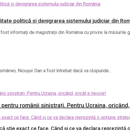
litate politică și denigrarea sistemului judiciar din Ro
fost informați de magistrații din România cu privire la măsurile 
 României, Nicușor Dan a fost întrebat dacă va răspunde...
entru românii sinistrați. Pentru Ucraina, oricând,
 știe exact ce face. Când și ce va declara reprezintă o