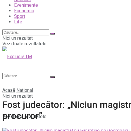
Evenimente
Economic
Sport
Life
Nici un rezultat
Vezi toate rezultatele
Acasă
National
Nici un rezultat
Fost judecător: „Niciun magist
procuror”
Vezi toate rezultatele