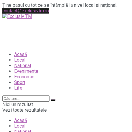
Ține pasul cu tot ce se întâmplă la nivel local și național.
contact@exclusivtm.ro
Acasă
Local
National
Evenimente
Economic
Sport
Life
Nici un rezultat
Vezi toate rezultatele
Acasă
Local
National