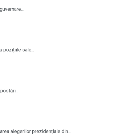
guvernare...
pozițiile sale...
ostări...
rea alegerilor prezidențiale din...