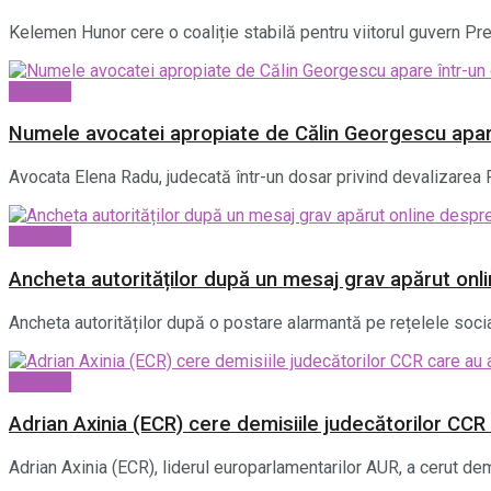
Kelemen Hunor cere o coaliție stabilă pentru viitorul guvern P
National
Numele avocatei apropiate de Călin Georgescu apa
Avocata Elena Radu, judecată într-un dosar privind devalizarea 
National
Ancheta autorităților după un mesaj grav apărut on
Ancheta autorităților după o postare alarmantă pe rețelele socia
National
Adrian Axinia (ECR) cere demisiile judecătorilor CCR 
Adrian Axinia (ECR), liderul europarlamentarilor AUR, a cerut demi