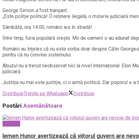
George Simion a fost tranșant:
„Este poliție politică! O reținere ilegală, o mizerie judiciară m
Sâmbătă, ora 14:00, românii ies în stradă!
Între timp, furia populară crește. Mii de oameni s-au adunat deja 
Românii au înțeles că nu este vorba doar despre Călin Georgescu,
pentru că nu convine sistemului.
Abuzul nu a trecut neobservat nici la nivel internațional. Elon 
judiciară.
Justiția nu mai este justiție, ci o armă politică. Dar poporul s-a 
Distribuie
Trimite pe Whatsapp
Distribuie
Postări
Asemănătoare
National
lemen Hunor avertizează că viitorul guvern are nevo