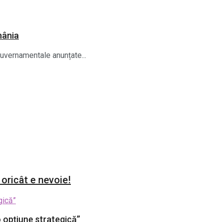
mânia
guvernamentale anunțate...
 oricât e nevoie!
 opțiune strategică”