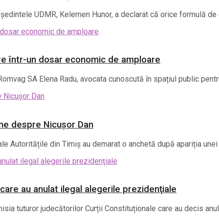
reședintele UDMR, Kelemen Hunor, a declarat că orice formulă de 
re într-un dosar economic de amploare
Romvag SA Elena Radu, avocata cunoscută în spațiul public pentru 
line despre Nicușor Dan
le Autoritățile din Timiș au demarat o anchetă după apariția unei p
care au anulat ilegal alegerile prezidenţiale
sia tuturor judecătorilor Curții Constituționale care au decis anula