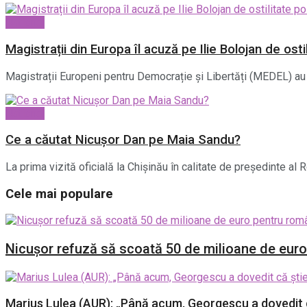
National
Magistrații din Europa îl acuză pe Ilie Bolojan de osti
Magistrații Europeni pentru Democrație și Libertăți (MEDEL) au 
National
Ce a căutat Nicușor Dan pe Maia Sandu?
La prima vizită oficială la Chișinău în calitate de președinte al
Cele mai populare
Nicușor refuză să scoată 50 de milioane de euro p
Marius Lulea (AUR): „Până acum, Georgescu a dovedit că