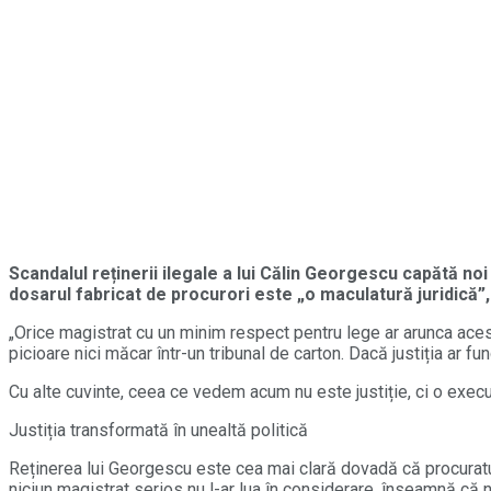
Scandalul reținerii ilegale a lui Călin Georgescu capătă no
dosarul fabricat de procurori este „o maculatură juridică”,
„Orice magistrat cu un minim respect pentru lege ar arunca acest 
picioare nici măcar într-un tribunal de carton. Dacă justiția ar f
Cu alte cuvinte, ceea ce vedem acum nu este justiție, ci o execuț
Justiția transformată în unealtă politică
Reținerea lui Georgescu este cea mai clară dovadă că procuratura 
niciun magistrat serios nu l-ar lua în considerare, înseamnă că 