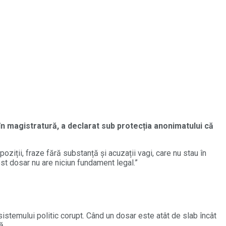
 în magistratură, a declarat sub protecția anonimatului că
ziții, fraze fără substanță și acuzații vagi, care nu stau în
cest dosar nu are niciun fundament legal.”
sistemului politic corupt. Când un dosar este atât de slab încât
ă.