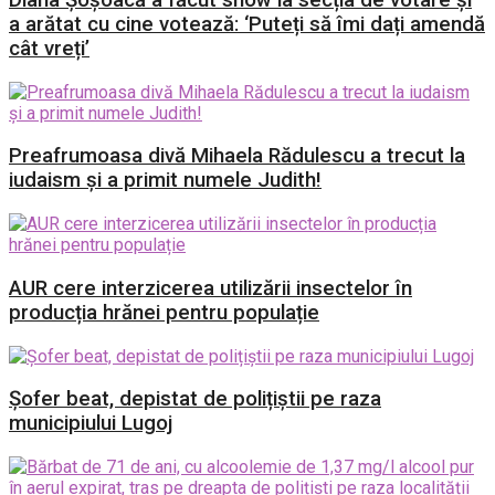
a arătat cu cine votează: ‘Puteți să îmi dați amendă
cât vreți’
Preafrumoasa divă Mihaela Rădulescu a trecut la
iudaism și a primit numele Judith!
AUR cere interzicerea utilizării insectelor în
producția hrănei pentru populație
Șofer beat, depistat de polițiștii pe raza
municipiului Lugoj