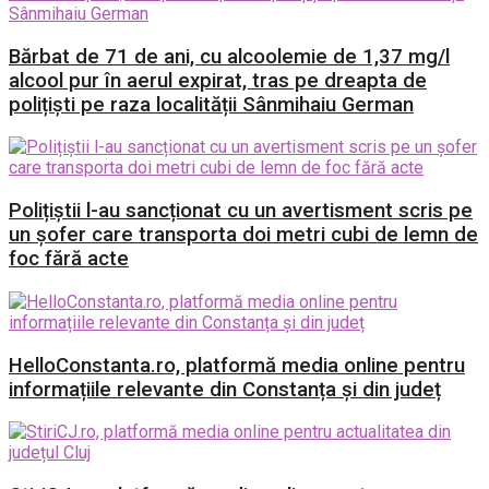
Bărbat de 71 de ani, cu alcoolemie de 1,37 mg/l
alcool pur în aerul expirat, tras pe dreapta de
polițiști pe raza localității Sânmihaiu German
Polițiștii l-au sancționat cu un avertisment scris pe
un șofer care transporta doi metri cubi de lemn de
foc fără acte
HelloConstanta.ro, platformă media online pentru
informațiile relevante din Constanța și din județ