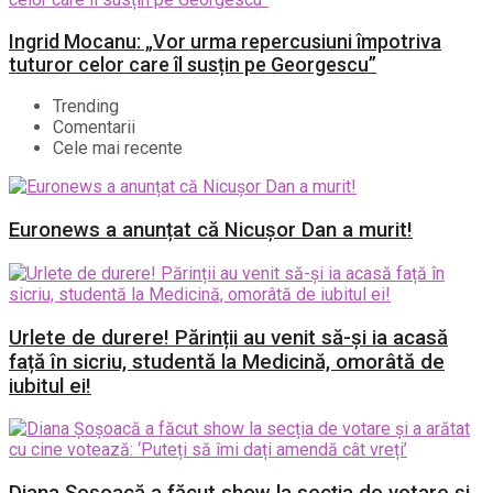
Ingrid Mocanu: „Vor urma repercusiuni împotriva
tuturor celor care îl susțin pe Georgescu”
Trending
Comentarii
Cele mai recente
Euronews a anunțat că Nicușor Dan a murit!
Urlete de durere! Părinții au venit să-și ia acasă
față în sicriu, studentă la Medicină, omorâtă de
iubitul ei!
Diana Șoșoacă a făcut show la secția de votare și