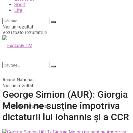
Sport
Life
Nici un rezultat
Vezi toate rezultatele
Acasă
National
Nici un rezultat
George Simion (AUR): Giorgia
Meloni ne susține împotriva
Vezi toate rezultatele
dictaturii lui Iohannis și a CCR