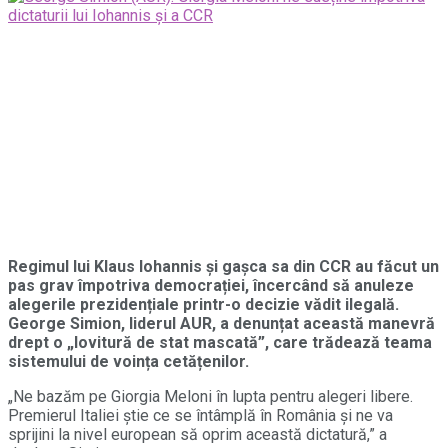
Regimul lui Klaus Iohannis și gașca sa din CCR au făcut un
pas grav împotriva democrației, încercând să anuleze
alegerile prezidențiale printr-o decizie vădit ilegală.
George Simion, liderul AUR, a denunțat această manevră
drept o „lovitură de stat mascată”, care trădează teama
sistemului de voința cetățenilor.
„Ne bazăm pe Giorgia Meloni în lupta pentru alegeri libere.
Premierul Italiei știe ce se întâmplă în România și ne va
sprijini la nivel european să oprim această dictatură,” a