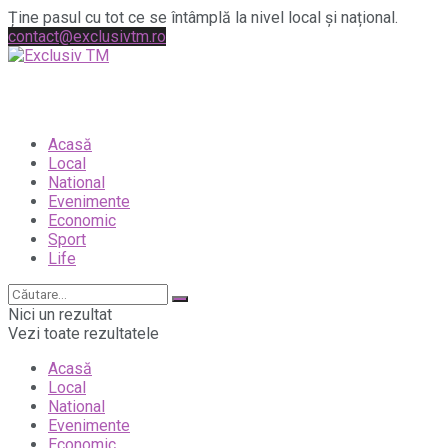
Ține pasul cu tot ce se întâmplă la nivel local și național.
contact@exclusivtm.ro
Acasă
Local
National
Evenimente
Economic
Sport
Life
Nici un rezultat
Vezi toate rezultatele
Acasă
Local
National
Evenimente
Economic