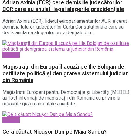
Adrian Axinia (ECR) cere demisiile judecătorilor
CCR care au anulat ilegal alegerile prezidenţiale
Adrian Axinia (ECR), liderul europarlamentarilor AUR, a cerut
demisia tuturor judecătorilor Curții Constituționale care au
decis anularea alegerilor prezidențiale din...
National
Magistrații din Europa îl acuză pe Ilie Bolojan de
ostilitate politică și denigrarea sistemului judiciar
din România
Magistrații Europeni pentru Democrație și Libertăți (MEDEL)
au fost informați de magistrații din România cu privire la
măsurile guvernamentale anunțate...
National
Ce a căutat Nicușor Dan pe Maia Sandu?