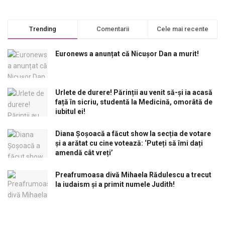
Trending
Comentarii
Cele mai recente
Euronews a anunțat că Nicușor Dan a murit!
Urlete de durere! Părinții au venit să-și ia acasă
față în sicriu, studentă la Medicină, omorâtă de
iubitul ei!
Diana Șoșoacă a făcut show la secția de votare
și a arătat cu cine votează: ‘Puteți să îmi dați
amendă cât vreți’
Preafrumoasa divă Mihaela Rădulescu a trecut
la iudaism și a primit numele Judith!