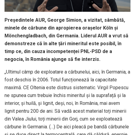
Președintele AUR, George Simion, a vizitat, sâmbătă,
minele de cărbune din apropierea orașelor Köln și
Mönchengladbach, din Germania. Liderul AUR a vrut să
demonstreze că în alte țări mineritul este posibil, în
timp ce, din cauza incompetenței PNL-PSD de a
negocia, în România ajunge să fie interzis.
„Ultimul câmp de exploatare a cărbunelui, aici, în Germania, a
fost deschis în 2006. Totul funcționează la capacitate
maximă. CE Oltenia este distrus sistematic. Virgil Popescu
ne spunea cum trebuie închis mineritul și la suprafață și la
interior, și huilă, și lignit, deși, noi, în România, mai avem
lignit pentru 200 de ani. Să vadă acest material toți minerii
din Valea Jiului, toți minerii din Gorj, cum se exploatează
cărbune în Germania. (…) De aici pleacă pe bandă cărbunele
și se duce direct la termocentrală, care dă căldură, energie.