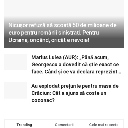
Nicușor refuză să scoată 50 de milioane de
euro pentru românii sinistrați. Pentru
Ucraina, oricând, oricât e nevoie!
Marius Lulea (AUR): „Până acum,
Georgescu a dovedit că știe exact ce
face. Când și ce va declara reprezintă
o opțiune strategică”
Au explodat prețurile pentru masa de
Crăciun: Cât a ajuns să coste un
cozonac?
Trending
Comentarii
Cele mai recente