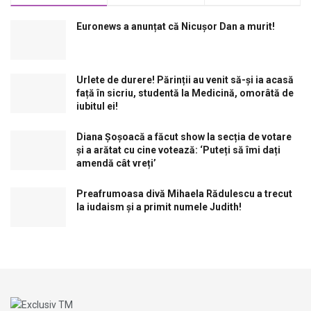
Euronews a anunțat că Nicușor Dan a murit!
Urlete de durere! Părinții au venit să-și ia acasă
față în sicriu, studentă la Medicină, omorâtă de
iubitul ei!
Diana Șoșoacă a făcut show la secția de votare
și a arătat cu cine votează: ‘Puteți să îmi dați
amendă cât vreți’
Preafrumoasa divă Mihaela Rădulescu a trecut
la iudaism și a primit numele Judith!