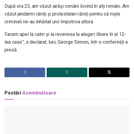
După ora 23, am văzut iarăşi români lovind în alţi români. Am
văzut jandarmi răniţi şi protestatari răniţi pentru că nişte
criminali ne-au înhăitat unii împotriva altora.
Facem apel la calm şi la revenirea la alegeri libere în al 12-
lea ceas”, a declarat, luni, George Simion, într-o conferință e
presă.
Postări
Asemănătoare