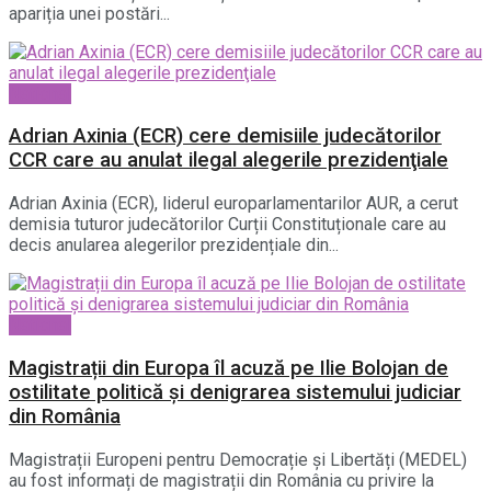
apariția unei postări...
National
Adrian Axinia (ECR) cere demisiile judecătorilor
CCR care au anulat ilegal alegerile prezidenţiale
Adrian Axinia (ECR), liderul europarlamentarilor AUR, a cerut
demisia tuturor judecătorilor Curții Constituționale care au
decis anularea alegerilor prezidențiale din...
National
Magistrații din Europa îl acuză pe Ilie Bolojan de
ostilitate politică și denigrarea sistemului judiciar
din România
Magistrații Europeni pentru Democrație și Libertăți (MEDEL)
au fost informați de magistrații din România cu privire la