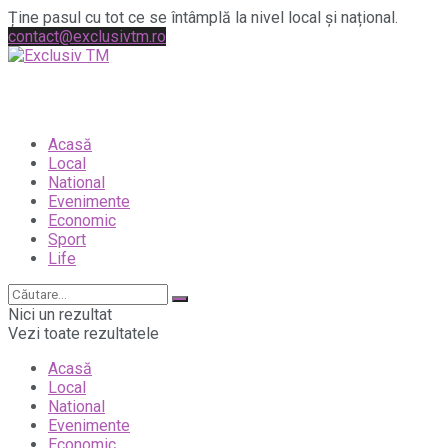
Ține pasul cu tot ce se întâmplă la nivel local și național.
contact@exclusivtm.ro
Acasă
Local
National
Evenimente
Economic
Sport
Life
Nici un rezultat
Vezi toate rezultatele
Acasă
Local
National
Evenimente
Economic