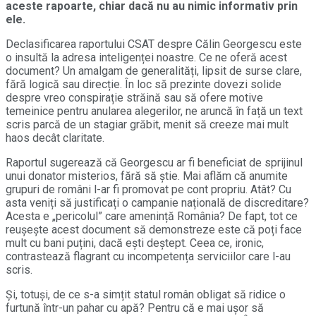
aceste rapoarte, chiar dacă nu au nimic informativ prin
ele.
Declasificarea raportului CSAT despre Călin Georgescu este
o insultă la adresa inteligenței noastre. Ce ne oferă acest
document? Un amalgam de generalități, lipsit de surse clare,
fără logică sau direcție. În loc să prezinte dovezi solide
despre vreo conspirație străină sau să ofere motive
temeinice pentru anularea alegerilor, ne aruncă în față un text
scris parcă de un stagiar grăbit, menit să creeze mai mult
haos decât claritate.
Raportul sugerează că Georgescu ar fi beneficiat de sprijinul
unui donator misterios, fără să știe. Mai aflăm că anumite
grupuri de români l-ar fi promovat pe cont propriu. Atât? Cu
asta veniți să justificați o campanie națională de discreditare?
Acesta e „pericolul” care amenință România? De fapt, tot ce
reușește acest document să demonstreze este că poți face
mult cu bani puțini, dacă ești deștept. Ceea ce, ironic,
contrastează flagrant cu incompetența serviciilor care l-au
scris.
Și, totuși, de ce s-a simțit statul român obligat să ridice o
furtună într-un pahar cu apă? Pentru că e mai ușor să