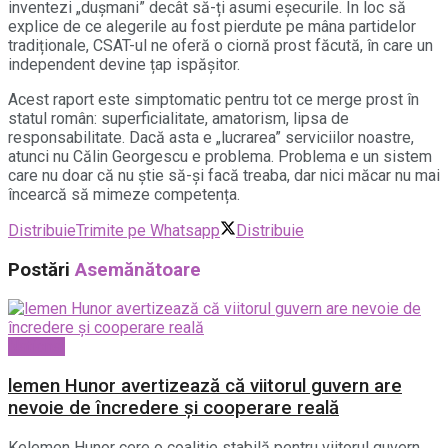
inventezi „dușmani” decât să-ți asumi eșecurile. În loc să
explice de ce alegerile au fost pierdute pe mâna partidelor
tradiționale, CSAT-ul ne oferă o ciornă prost făcută, în care un
independent devine țap ispășitor.
Acest raport este simptomatic pentru tot ce merge prost în
statul român: superficialitate, amatorism, lipsa de
responsabilitate. Dacă asta e „lucrarea” serviciilor noastre,
atunci nu Călin Georgescu e problema. Problema e un sistem
care nu doar că nu știe să-și facă treaba, dar nici măcar nu mai
încearcă să mimeze competența.
Distribuie
Trimite pe Whatsapp
Distribuie
Postări
Asemănătoare
National
lemen Hunor avertizează că viitorul guvern are
nevoie de încredere și cooperare reală
Kelemen Hunor cere o coaliție stabilă pentru viitorul guvern