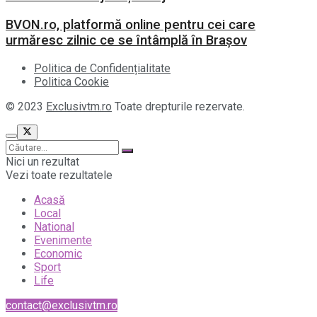
BVON.ro, platformă online pentru cei care
urmăresc zilnic ce se întâmplă în Brașov
Politica de Confidențialitate
Politica Cookie
© 2023
Exclusivtm.ro
Toate drepturile rezervate.
Nici un rezultat
Vezi toate rezultatele
Acasă
Local
National
Evenimente
Economic
Sport
Life
contact@exclusivtm.ro