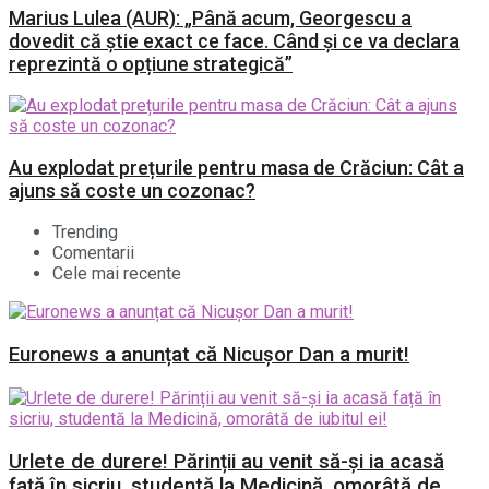
Marius Lulea (AUR): „Până acum, Georgescu a
dovedit că știe exact ce face. Când și ce va declara
reprezintă o opțiune strategică”
Au explodat prețurile pentru masa de Crăciun: Cât a
ajuns să coste un cozonac?
Trending
Comentarii
Cele mai recente
Euronews a anunțat că Nicușor Dan a murit!
Urlete de durere! Părinții au venit să-și ia acasă
față în sicriu, studentă la Medicină, omorâtă de