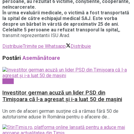
persoane, au rezultat 6 victime, conștiente, cooperante,
neîncarcerate.
În urma evaluării medicale, o victimă a fost transportată
la spital de către echipajul medical SAJ. Este vorba
despre un bărbat în vârstă de aproximativ 25 de ani.
Celelalte 5 persoane au refuzat transporul la spital
„,
transmit reprezentantii ISU Arad.
Distribuie
Trimite pe Whatsapp
Distribuie
Postări
Asemănătoare
Local
Investitor german acuză un lider PSD din
Timișoara că l-a agresat și i-a luat 50 de mașini
Un om de afaceri german susține că a rămas fără 50 de
autoturisme aduse în România pentru o afacere de...