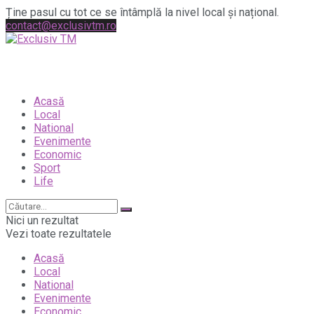
Ține pasul cu tot ce se întâmplă la nivel local și național.
contact@exclusivtm.ro
Acasă
Local
National
Evenimente
Economic
Sport
Life
Nici un rezultat
Vezi toate rezultatele
Acasă
Local
National
Evenimente
Economic