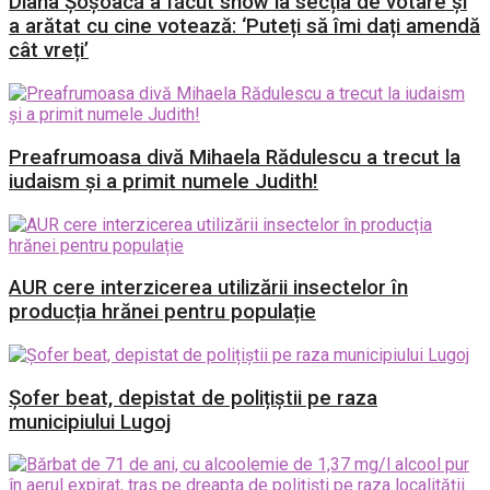
Diana Șoșoacă a făcut show la secția de votare și
a arătat cu cine votează: ‘Puteți să îmi dați amendă
cât vreți’
Preafrumoasa divă Mihaela Rădulescu a trecut la
iudaism și a primit numele Judith!
AUR cere interzicerea utilizării insectelor în
producția hrănei pentru populație
Șofer beat, depistat de polițiștii pe raza
municipiului Lugoj