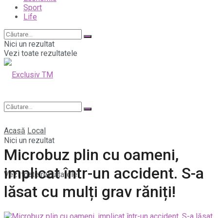
Sport
Life
Nici un rezultat
Vezi toate rezultatele
Acasă
Local
Nici un rezultat
Microbuz plin cu oameni,
implicat într-un accident. S-a
Vezi toate rezultatele
lăsat cu mulți grav răniți!