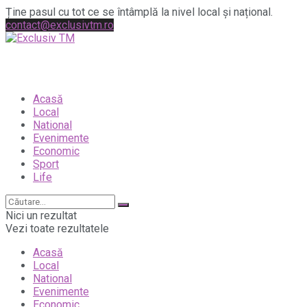
Ține pasul cu tot ce se întâmplă la nivel local și național.
contact@exclusivtm.ro
Acasă
Local
National
Evenimente
Economic
Sport
Life
Nici un rezultat
Vezi toate rezultatele
Acasă
Local
National
Evenimente
Economic