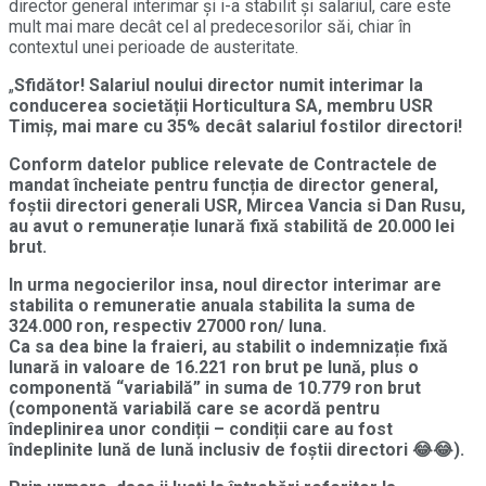
director general interimar și i-a stabilit și salariul, care este
mult mai mare decât cel al predecesorilor săi, chiar în
contextul unei perioade de austeritate.
„
Sfidător! Salariul noului director numit interimar la
conducerea societății Horticultura SA, membru USR
Timiș, mai mare cu 35% decât salariul fostilor directori!
Conform datelor publice relevate de Contractele de
mandat încheiate pentru funcția de director general,
foștii directori generali USR, Mircea Vancia si Dan Rusu,
au avut o remunerație lunară fixă stabilită de 20.000 lei
brut.
In urma negocierilor insa, noul director interimar are
stabilita o remuneratie anuala stabilita la suma de
324.000 ron, respectiv 27000 ron/ luna.
Ca sa dea bine la fraieri, au stabilit o indemnizație fixă
lunară in valoare de 16.221 ron brut pe lună, plus o
componentă “variabilă” in suma de 10.779 ron brut
(componentă variabilă care se acordă pentru
îndeplinirea unor condiții – condiții care au fost
îndeplinite lună de lună inclusiv de foștii directori 😂😂).