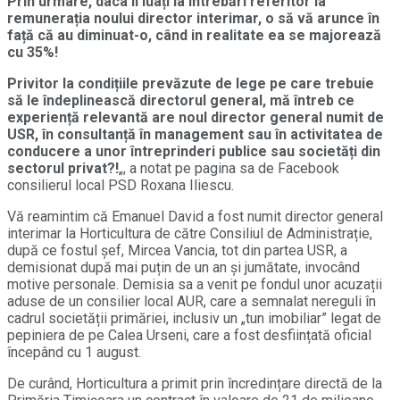
Prin urmare, daca ii luați la întrebări referitor la
remunerația noului director interimar, o să vă arunce în
față că au diminuat-o, când in realitate ea se majorează
cu 35%!
Privitor la condițiile prevăzute de lege pe care trebuie
să le îndeplinească directorul general, mă întreb ce
experiență relevantă are noul director general numit de
USR, în consultanță în management sau în activitatea de
conducere a unor întreprinderi publice sau societăți din
sectorul privat?!
„, a notat pe pagina sa de Facebook
consilierul local PSD Roxana Iliescu.
Vă reamintim că Emanuel David a fost numit director general
interimar la Horticultura de către Consiliul de Administrație,
după ce fostul șef, Mircea Vancia, tot din partea USR, a
demisionat după mai puțin de un an și jumătate, invocând
motive personale. Demisia sa a venit pe fondul unor acuzații
aduse de un consilier local AUR, care a semnalat nereguli în
cadrul societății primăriei, inclusiv un „tun imobiliar” legat de
pepiniera de pe Calea Urseni, care a fost desființată oficial
începând cu 1 august.
De curând, Horticultura a primit prin încredințare directă de la