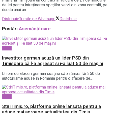
Primăria Timișoara un contract în valoare de 21 de milioane
de lei pentru întreținerea spațiilor verzi din zona centrală, pe
durata unui an.
Distribuie
Trimite pe Whatsapp
Distribuie
Postări
Asemănătoare
Local
Investitor german acuză un lider PSD din
Timișoara că l-a agresat și i-a luat 50 de mașini
Un om de afaceri german susține că a rămas fără 50 de
autoturisme aduse în România pentru o afacere de...
Local
StiriTimis.ro, platforma online lansată pentru a
aduce mai aproape actualitatea din Timiș