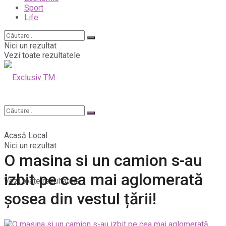
Sport
Life
Nici un rezultat
Vezi toate rezultatele
Acasă
Local
Nici un rezultat
O masina si un camion s-au
izbit pe cea mai aglomerată
Vezi toate rezultatele
șosea din vestul țării!