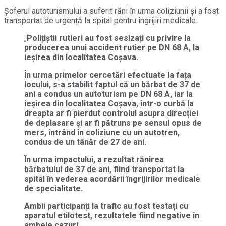
Șoferul autoturismului a suferit răni în urma coliziunii și a fost
transportat de urgență la spital pentru îngrijiri medicale.
„
Polițiștii rutieri au fost sesizați cu privire la
producerea unui accident rutier pe DN 68 A, la
ieșirea din localitatea Coșava.
În urma primelor cercetări efectuate la fața
locului, s-a stabilit faptul că un bărbat de 37 de
ani a condus un autoturism pe DN 68 A, iar la
ieșirea din localitatea Coșava, într-o curbă la
dreapta ar fi pierdut controlul asupra direcției
de deplasare și ar fi pătruns pe sensul opus de
mers, intrând în coliziune cu un autotren,
condus de un tânăr de 27 de ani.
În urma impactului, a rezultat rănirea
bărbatului de 37 de ani, fiind transportat la
spital în vederea acordării îngrijirilor medicale
de specialitate.
Ambii participanți la trafic au fost testați cu
aparatul etilotest, rezultatele fiind negative în
ambele cazuri.