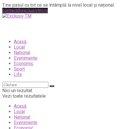
Ține pasul cu tot ce se întâmplă la nivel local și național.
contact@exclusivtm.ro
Acasă
Local
National
Evenimente
Economic
Sport
Life
Nici un rezultat
Vezi toate rezultatele
Acasă
Local
National
Evenimente
Economic