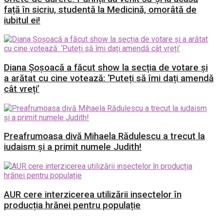
față în sicriu, studentă la Medicină, omorâtă de
iubitul ei!
Diana Șoșoacă a făcut show la secția de votare și
a arătat cu cine votează: ‘Puteți să îmi dați amendă
cât vreți’
Preafrumoasa divă Mihaela Rădulescu a trecut la
iudaism și a primit numele Judith!
AUR cere interzicerea utilizării insectelor în
producția hrănei pentru populație