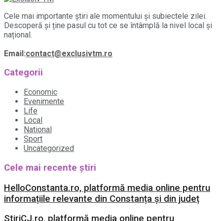
Cele mai importante știri ale momentului și subiectele zilei.
Descoperă și ține pasul cu tot ce se întâmplă la nivel local și
național.
Email:
contact@exclusivtm.ro
Categorii
Economic
Evenimente
Life
Local
National
Sport
Uncategorized
Cele mai recente știri
HelloConstanta.ro, platformă media online pentru
informațiile relevante din Constanța și din județ
StiriCJ.ro, platformă media online pentru