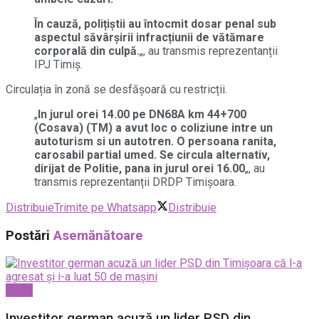
În cauză, polițiștii au întocmit dosar penal sub
aspectul săvârșirii infracțiunii de vătămare
corporală din culpă.
„, au transmis reprezentanții
IPJ Timiș.
Circulația în zonă se desfășoară cu restricții.
„
In jurul orei 14.00 pe DN68A km 44+700
(Cosava) (TM) a avut loc o coliziune intre un
autoturism si un autotren. O persoana ranita,
carosabil partial umed. Se circula alternativ,
dirijat de Politie, pana in jurul orei 16.00
„, au
transmis reprezentanții DRDP Timișoara.
Distribuie
Trimite pe Whatsapp
Distribuie
Postări
Asemănătoare
Local
Investitor german acuză un lider PSD din