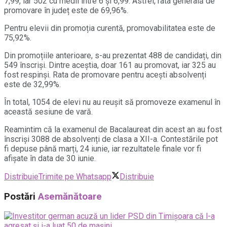
7,99, iar 502 cu medii între 6 și 6,99. Astfel, rata generală de
promovare în județ este de 69,96%.
Pentru elevii din promoția curentă, promovabilitatea este de
75,92%.
Din promoțiile anterioare, s-au prezentat 488 de candidați, din
549 înscriși. Dintre aceștia, doar 161 au promovat, iar 325 au
fost respinși. Rata de promovare pentru acești absolvenți
este de 32,99%.
În total, 1054 de elevi nu au reușit să promoveze examenul în
această sesiune de vară.
Reamintim că la examenul de Bacalaureat din acest an au fost
înscriși 3088 de absolvenți de clasa a XII-a. Contestările pot
fi depuse până marți, 24 iunie, iar rezultatele finale vor fi
afișate în data de 30 iunie.
Distribuie
Trimite pe Whatsapp
Distribuie
Postări
Asemănătoare