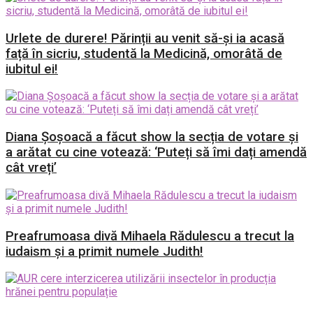
Urlete de durere! Părinții au venit să-și ia acasă
față în sicriu, studentă la Medicină, omorâtă de
iubitul ei!
Diana Șoșoacă a făcut show la secția de votare și
a arătat cu cine votează: ‘Puteți să îmi dați amendă
cât vreți’
Preafrumoasa divă Mihaela Rădulescu a trecut la
iudaism și a primit numele Judith!