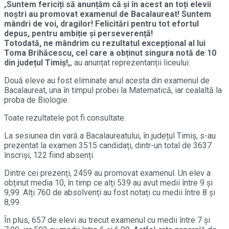
„
Suntem fericiți să anunțăm că și în acest an toți elevii
noștri au promovat examenul de Bacalaureat! Suntem
mândri de voi, dragilor! Felicitări pentru tot efortul
depus, pentru ambiție și perseverență!
Totodată, ne mândrim cu rezultatul excepțional al lui
Toma Brihăcescu, cel care a obținut singura notă de 10
din județul Timiș!
„, au anunțat reprezentanții liceului.
Două eleve au fost eliminate anul acesta din examenul de
Bacalaureat, una în timpul probei la Matematică, iar cealaltă la
proba de Biologie.
Toate rezultatele pot fi consultate.
La sesiunea din vară a Bacalaureatului, în județul Timiș, s-au
prezentat la examen 3515 candidați, dintr-un total de 3637
înscriși, 122 fiind absenți.
Dintre cei prezenți, 2459 au promovat examenul. Un elev a
obținut media 10, în timp ce alți 539 au avut medii între 9 și
9,99. Alți 760 de absolvenți au fost notați cu medii între 8 și
8,99.
În plus, 657 de elevi au trecut examenul cu medii între 7 și