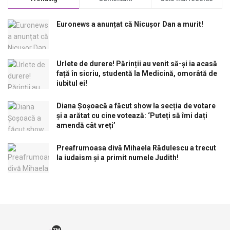
Euronews a anunțat că Nicușor Dan a murit!
Urlete de durere! Părinții au venit să-și ia acasă
față în sicriu, studentă la Medicină, omorâtă de
iubitul ei!
Diana Șoșoacă a făcut show la secția de votare
și a arătat cu cine votează: ‘Puteți să îmi dați
amendă cât vreți’
Preafrumoasa divă Mihaela Rădulescu a trecut
la iudaism și a primit numele Judith!