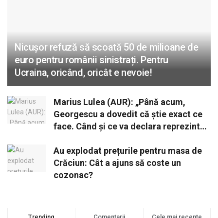
Nicușor refuză să scoată 50 de milioane de
euro pentru românii sinistrați. Pentru
Ucraina, oricând, oricât e nevoie!
Marius Lulea (AUR): „Până acum,
Georgescu a dovedit că știe exact ce
face. Când și ce va declara reprezintă
o opțiune strategică”
Au explodat prețurile pentru masa de
Crăciun: Cât a ajuns să coste un
cozonac?
Trending
Comentarii
Cele mai recente