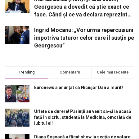
Georgescu a dovedit că știe exact ce
face. Când și ce va declara reprezintă
o opțiune strategică”
Ingrid Mocanu: „Vor urma repercusiuni
împotriva tuturor celor care îl susțin pe
Georgescu”
Trending
Comentarii
Cele mai recente
Euronews a anunțat că Nicușor Dan a murit!
Urlete de durere! Părinții au venit să-și ia acasă
față în sicriu, studentă la Medicină, omorâtă de
iubitul ei!
Diana Șoșoacă a făcut show la secția de votare