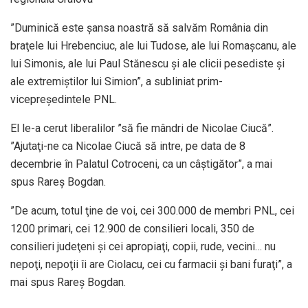
”Duminică este şansa noastră să salvăm România din
braţele lui Hrebenciuc, ale lui Tudose, ale lui Romaşcanu, ale
lui Simonis, ale lui Paul Stănescu şi ale clicii pesediste şi
ale extremiştilor lui Simion”, a subliniat prim-
vicepreşedintele PNL.
El le-a cerut liberalilor ”să fie mândri de Nicolae Ciucă”.
”Ajutaţi-ne ca Nicolae Ciucă să intre, pe data de 8
decembrie în Palatul Cotroceni, ca un câştigător”, a mai
spus Rareş Bogdan.
”De acum, totul ţine de voi, cei 300.000 de membri PNL, cei
1200 primari, cei 12.900 de consilieri locali, 350 de
consilieri judeţeni şi cei apropiaţi, copii, rude, vecini… nu
nepoţi, nepoţii îi are Ciolacu, cei cu farmacii şi bani furaţi”, a
mai spus Rareş Bogdan.