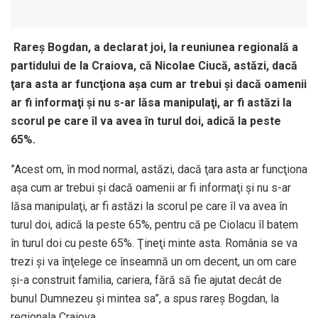
Rareş Bogdan, a declarat joi, la reuniunea regională a
partidului de la Craiova, că Nicolae Ciucă, astăzi, dacă
ţara asta ar funcţiona aşa cum ar trebui şi dacă oamenii
ar fi informaţi şi nu s-ar lăsa manipulaţi, ar fi astăzi la
scorul pe care îl va avea în turul doi, adică la peste
65%.
”Acest om, în mod normal, astăzi, dacă ţara asta ar funcţiona
aşa cum ar trebui şi dacă oamenii ar fi informaţi şi nu s-ar
lăsa manipulaţi, ar fi astăzi la scorul pe care îl va avea în
turul doi, adică la peste 65%, pentru că pe Ciolacu îl batem
în turul doi cu peste 65%. Ţineţi minte asta. România se va
trezi şi va înţelege ce înseamnă un om decent, un om care
şi-a construit familia, cariera, fără să fie ajutat decât de
bunul Dumnezeu şi mintea sa”, a spus rareş Bogdan, la
regionala Craiova