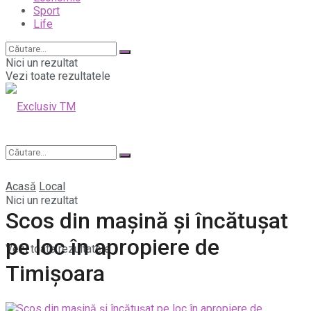
Sport
Life
Nici un rezultat
Vezi toate rezultatele
Acasă
Local
Nici un rezultat
Scos din mașină și încătușat
pe loc în apropiere de
Vezi toate rezultatele
Timișoara