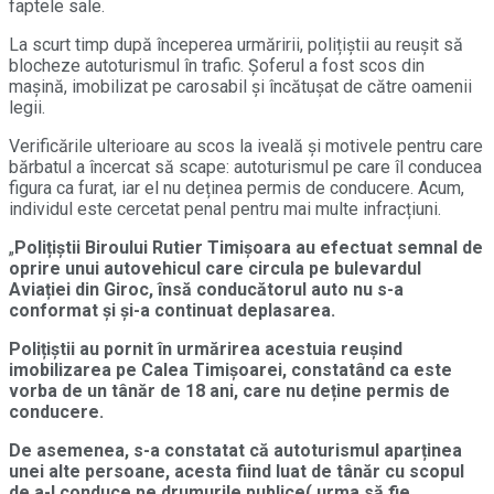
faptele sale.
La scurt timp după începerea urmăririi, polițiștii au reușit să
blocheze autoturismul în trafic. Șoferul a fost scos din
mașină, imobilizat pe carosabil și încătușat de către oamenii
legii.
Verificările ulterioare au scos la iveală și motivele pentru care
bărbatul a încercat să scape: autoturismul pe care îl conducea
figura ca furat, iar el nu deținea permis de conducere. Acum,
individul este cercetat penal pentru mai multe infracțiuni.
„
Polițiștii Biroului Rutier Timișoara au efectuat semnal de
oprire unui autovehicul care circula pe bulevardul
Aviației din Giroc, însă conducătorul auto nu s-a
conformat și și-a continuat deplasarea.
Polițiștii au pornit în urmărirea acestuia reușind
imobilizarea pe Calea Timișoarei, constatând ca este
vorba de un tânăr de 18 ani, care nu deține permis de
conducere.
De asemenea, s-a constatat că autoturismul aparținea
unei alte persoane, acesta fiind luat de tânăr cu scopul
de a-l conduce pe drumurile publice( urma să fie