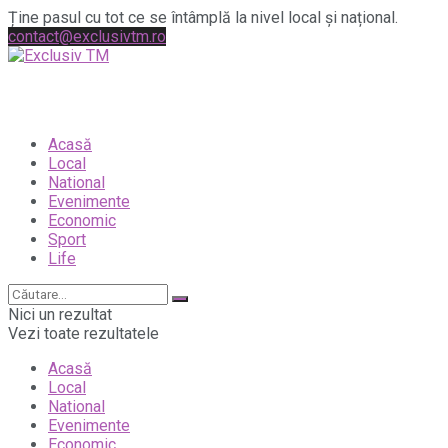
Ține pasul cu tot ce se întâmplă la nivel local și național.
contact@exclusivtm.ro
Acasă
Local
National
Evenimente
Economic
Sport
Life
Nici un rezultat
Vezi toate rezultatele
Acasă
Local
National
Evenimente
Economic