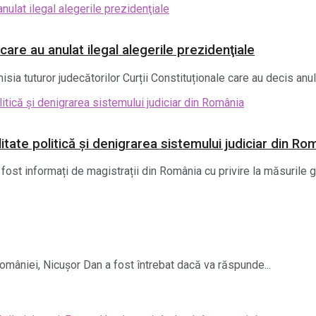
care au anulat ilegal alegerile prezidenţiale
sia tuturor judecătorilor Curții Constituționale care au decis anula
litate politică și denigrarea sistemului judiciar din Ro
fost informați de magistrații din România cu privire la măsurile 
 României, Nicușor Dan a fost întrebat dacă va răspunde...