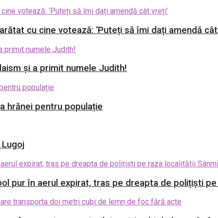
rătat cu cine votează: ‘Puteți să îmi dați amendă cât 
aism și a primit numele Judith!
ia hrănei pentru populație
i Lugoj
l pur în aerul expirat, tras pe dreapta de polițiști p