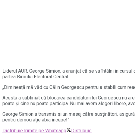
Liderul AUR, George Simion, a anunțat că se va întâlni în cursu
partea Biroului Electoral Central.
„Dimineață mă văd cu Călin Georgescu pentru a stabili cum reac
Acesta a subliniat că blocarea candidaturii lui Georgescu nu are
poate și cine nu poate participa. Nu mai avem alegeri libere, av
George Simion a transmis și un mesaj către susținători, asigurâ
pentru democrație abia începe!”
Distribuie
Trimite pe Whatsapp
Distribuie