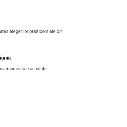
rea alegerilor prezidențiale din...
mânia
guvernamentale anunțate...