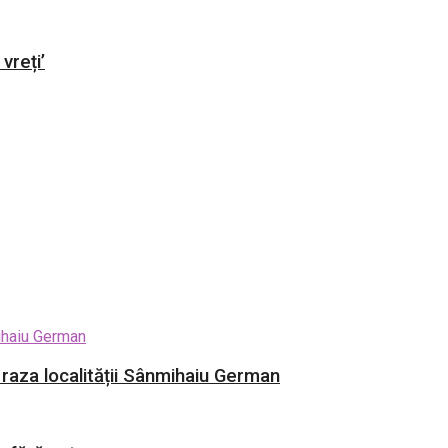
vreți’
e raza localității Sânmihaiu German