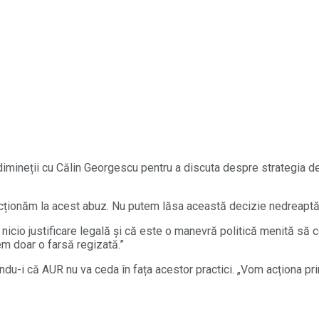
l dimineții cu Călin Georgescu pentru a discuta despre strategia 
ționăm la acest abuz. Nu putem lăsa această decizie nedreaptă s
 nicio justificare legală și că este o manevră politică menită să 
em doar o farsă regizată.”
ndu-i că AUR nu va ceda în fața acestor practici. „Vom acționa pr