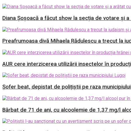
Diana Șoșoacă a făcut show la secția de votare și a a
Preafrumoasa divă Mihaela Rădulescu a trecut la iud
AUR cere interzicerea utilizării insectelor în producț
Șofer beat, depistat de polițiștii pe raza municipiulu
Bărbat de 71 de ani, cu alcoolemie de 1,37 mg/l alcoo