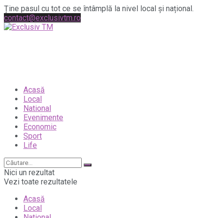
Ține pasul cu tot ce se întâmplă la nivel local și național.
contact@exclusivtm.ro
Acasă
Local
National
Evenimente
Economic
Sport
Life
Nici un rezultat
Vezi toate rezultatele
Acasă
Local
National