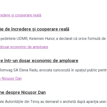
ie de încredere și cooperare reală
reședintele UDMR, Kelemen Hunor, a declarat că orice formulă de 
re într-un dosar economic de amploare
Romvag SA Elena Radu, avocata cunoscută în spațiul public pentru 
line despre Nicușor Dan
le Autoritățile din Timiș au demarat o anchetă după apariția unei p