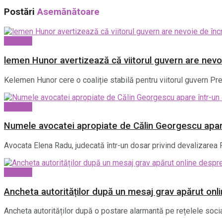
Postări
Asemănătoare
National
lemen Hunor avertizează că viitorul guvern are nevo
Kelemen Hunor cere o coaliție stabilă pentru viitorul guvern P
National
Numele avocatei apropiate de Călin Georgescu apa
Avocata Elena Radu, judecată într-un dosar privind devalizarea 
National
Ancheta autorităților după un mesaj grav apărut on
Ancheta autorităților după o postare alarmantă pe rețelele socia