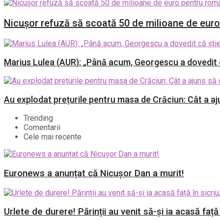
Nicușor refuză să scoată 50 de milioane de euro p
Marius Lulea (AUR): „Până acum, Georgescu a dovedit că
Au explodat prețurile pentru masa de Crăciun: Cât a a
Trending
Comentarii
Cele mai recente
Euronews a anunțat că Nicușor Dan a murit!
Urlete de durere! Părinții au venit să-și ia acasă față