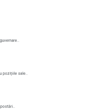
guvernare...
pozițiile sale...
ostări...