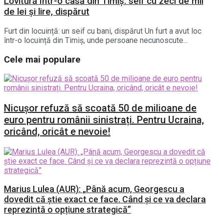
Lovitură într-o casă din Timiș: seif cu zeci de mii
de lei și lire, dispărut
Furt din locuință: un seif cu bani, dispărut Un furt a avut loc
într-o locuință din Timiș, unde persoane necunoscute...
Cele mai populare
Nicușor refuză să scoată 50 de milioane de
euro pentru românii sinistrați. Pentru Ucraina,
oricând, oricât e nevoie!
Marius Lulea (AUR): „Până acum, Georgescu a
dovedit că știe exact ce face. Când și ce va declara
reprezintă o opțiune strategică”