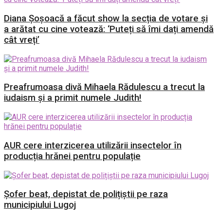
Diana Șoșoacă a făcut show la secția de votare și
a arătat cu cine votează: ‘Puteți să îmi dați amendă
cât vreți’
Preafrumoasa divă Mihaela Rădulescu a trecut la
iudaism și a primit numele Judith!
AUR cere interzicerea utilizării insectelor în
producția hrănei pentru populație
Șofer beat, depistat de polițiștii pe raza
municipiului Lugoj