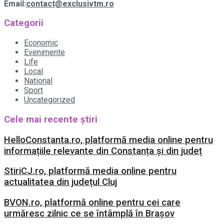
Email:
contact@exclusivtm.ro
Categorii
Economic
Evenimente
Life
Local
National
Sport
Uncategorized
Cele mai recente știri
HelloConstanta.ro, platformă media online pentru
informațiile relevante din Constanța și din județ
StiriCJ.ro, platformă media online pentru
actualitatea din județul Cluj
BVON.ro, platformă online pentru cei care
urmăresc zilnic ce se întâmplă în Brașov