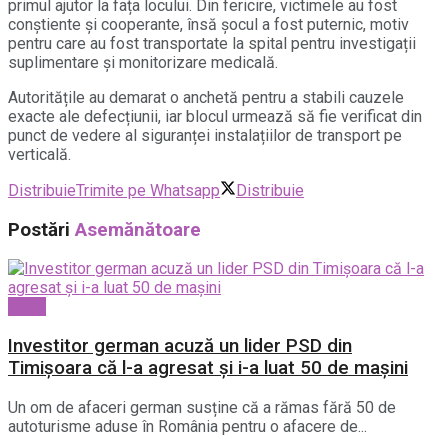
primul ajutor la fața locului. Din fericire, victimele au fost
conștiente și cooperante, însă șocul a fost puternic, motiv
pentru care au fost transportate la spital pentru investigații
suplimentare și monitorizare medicală.
Autoritățile au demarat o anchetă pentru a stabili cauzele
exacte ale defecțiunii, iar blocul urmează să fie verificat din
punct de vedere al siguranței instalațiilor de transport pe
verticală.
Distribuie
Trimite pe Whatsapp
Distribuie
Postări
Asemănătoare
Local
Investitor german acuză un lider PSD din
Timișoara că l-a agresat și i-a luat 50 de mașini
Un om de afaceri german susține că a rămas fără 50 de
autoturisme aduse în România pentru o afacere de...