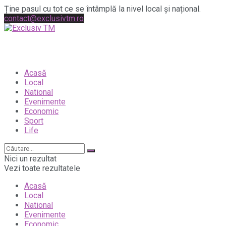
Ține pasul cu tot ce se întâmplă la nivel local și național.
contact@exclusivtm.ro
Acasă
Local
National
Evenimente
Economic
Sport
Life
Nici un rezultat
Vezi toate rezultatele
Acasă
Local
National
Evenimente
Economic