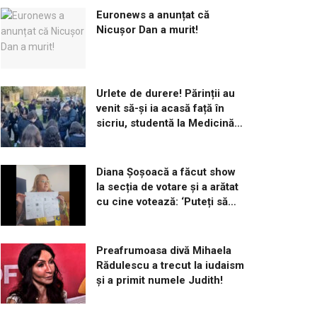
Euronews a anunțat că
Nicușor Dan a murit!
Urlete de durere! Părinții au
venit să-și ia acasă față în
sicriu, studentă la Medicină,
omorâtă de iubitul ei!
Diana Șoșoacă a făcut show
la secția de votare și a arătat
cu cine votează: ‘Puteți să
îmi dați amendă cât vreți’
Preafrumoasa divă Mihaela
Rădulescu a trecut la iudaism
și a primit numele Judith!