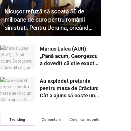
Nicușor refuză să scoată 50 de
milioane de euro pentru românii
sinistrați. Pentru Ucraina, oricând,
oricât e nevoie!
Marius Lulea (AUR):
„Până acum, Georgescu
a dovedit că știe exact
ce face. Când și ce va
declara reprezintă o
Au explodat prețurile
opțiune strategică”
pentru masa de Crăciun:
Cât a ajuns să coste un
cozonac?
Trending
Comentarii
Cele mai recente