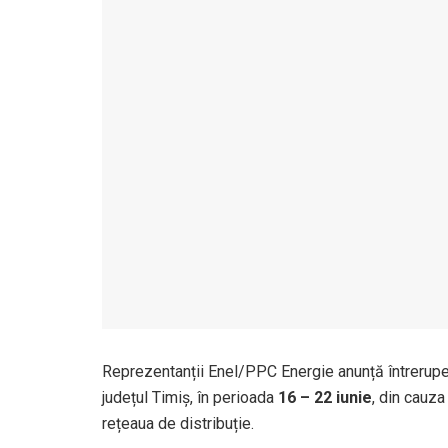
Reprezentanții Enel/PPC Energie anunță întreruper
județul Timiș, în perioada
16 – 22 iunie
, din cauza
rețeaua de distribuție.