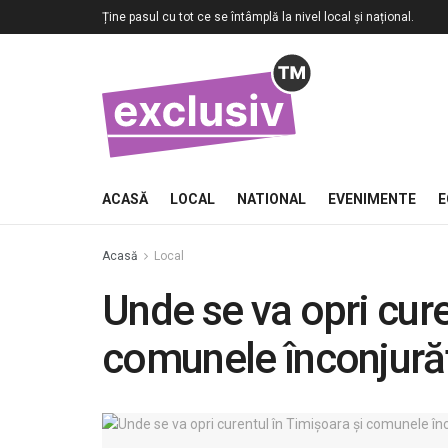
Ține pasul cu tot ce se întâmplă la nivel local și național.
ACASĂ
LOCAL
NATIONAL
EVENIMENTE
E
Acasă
Local
Unde se va opri cure
comunele înconjură