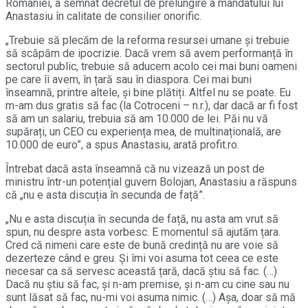
României, a semnat decretul de prelungire a mandatului lui
Anastasiu în calitate de consilier onorific.
„Trebuie să plecăm de la reforma resursei umane și trebuie
să scăpăm de ipocrizie. Dacă vrem să avem performanță în
sectorul public, trebuie să aducem acolo cei mai buni oameni
pe care îi avem, în țară sau în diaspora. Cei mai buni
înseamnă, printre altele, și bine plătiți. Altfel nu se poate. Eu
m-am dus gratis să fac (la Cotroceni – n.r.), dar dacă ar fi fost
să am un salariu, trebuia să am 10.000 de lei. Păi nu vă
supărați, un CEO cu experiența mea, de multinațională, are
10.000 de euro”, a spus Anastasiu, arată profit.ro.
Întrebat dacă asta înseamnă că nu vizează un post de
ministru într-un potențial guvern Bolojan, Anastasiu a răspuns
că „nu e asta discuția în secunda de față”.
„Nu e asta discuția în secunda de față, nu asta am vrut să
spun, nu despre asta vorbesc. E momentul să ajutăm țara.
Cred că nimeni care este de bună credință nu are voie să
dezerteze când e greu. Și îmi voi asuma tot ceea ce este
necesar ca să servesc această țară, dacă știu să fac. (…)
Dacă nu știu să fac, și n-am premise, și n-am cu cine sau nu
sunt lăsat să fac, nu-mi voi asuma nimic. (…) Așa, doar să mă