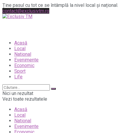
Ține pasul cu tot ce se întâmplă la nivel local și național.
contact@exclusivtm.ro
Acasă
Local
National
Evenimente
Economic
Sport
Life
Nici un rezultat
Vezi toate rezultatele
Acasă
Local
National
Evenimente
Economic