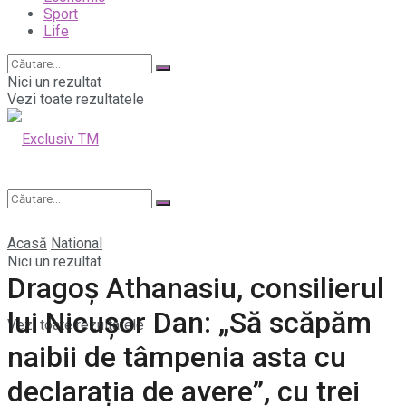
Sport
Life
Nici un rezultat
Vezi toate rezultatele
Acasă
National
Nici un rezultat
Dragoș Athanasiu, consilierul
lui Nicușor Dan: „Să scăpăm
Vezi toate rezultatele
naibii de tâmpenia asta cu
declarația de avere”, cu trei