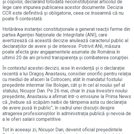
și copiilor, declarând totodată neconstituțional articolul de
lege care impunea publicarea acestor documente. Decizia
CCR este definitivă și obligatorie, ceea ce înseamnă că nu
poate fi contestată.
Hotărârea instanței constituționale a generat reacții ferme din
partea Agenției Naționale de Integritate (ANI), care
avertizează că această decizie anulează caracterul public al
declarațiilor de avere și de interese. Potrivit ANI, măsura
poate afecta grav angajamentele asumate de România în
ultimii 20 de ani privind transparența și combaterea corupției.
În contextul acestei decizii, iese în evidență și o declarație
recentă a lui Dragoș Anastasiu, consilier onorific pentru relația
cu mediul de afaceri la Cotroceni, atât în mandatul fostului
președinte interimar Ilie Bolojan, cât și în cel al noului șef al
statului, Nicușor Dan. Pe 26 mai, chiar în ziua învestirii noului
președinte, Anastasiu a afirmat într-o emisiune la Prima News
că „trebuie să scăpăm naibii de tâmpenia asta cu declarația
de avere pusă în public”, în cadrul unei discuții despre
atragerea profesioniștilor în administrația publică și nevoia de
a le oferi salarii competitive.
Tot în aceeași zi, Nicușor Dan, devenit oficial președintele