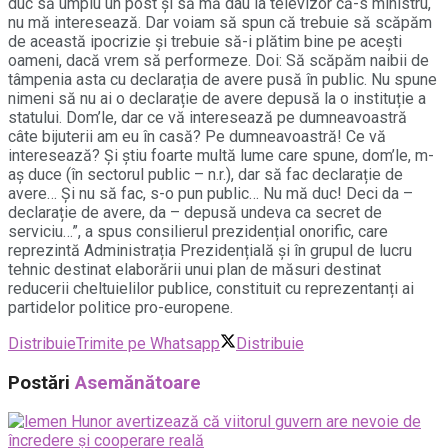
duc să umplu un post și să mă dau la televizor că-s ministru,
nu mă interesează. Dar voiam să spun că trebuie să scăpăm
de această ipocrizie și trebuie să-i plătim bine pe acești
oameni, dacă vrem să performeze. Doi: Să scăpăm naibii de
tâmpenia asta cu declarația de avere pusă în public. Nu spune
nimeni să nu ai o declarație de avere depusă la o instituție a
statului. Dom’le, dar ce vă interesează pe dumneavoastră
câte bijuterii am eu în casă? Pe dumneavoastră! Ce vă
interesează? Și știu foarte multă lume care spune, dom’le, m-
aș duce (în sectorul public – n.r.), dar să fac declarație de
avere… Și nu să fac, s-o pun public… Nu mă duc! Deci da –
declarație de avere, da – depusă undeva ca secret de
serviciu…”, a spus consilierul prezidențial onorific, care
reprezintă Administrația Prezidențială și în grupul de lucru
tehnic destinat elaborării unui plan de măsuri destinat
reducerii cheltuielilor publice, constituit cu reprezentanți ai
partidelor politice pro-europene.
Distribuie
Trimite pe Whatsapp
Distribuie
Postări
Asemănătoare