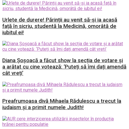
Urlete de durere! Părinții au venit să-și ia acasă
față în sicriu, studentă la Medicină, omorâtă de
iubitul ei!
Diana Șoșoacă a făcut show la secția de votare și
a arătat cu cine votează: ‘Puteți să îmi dați amendă
cât vreți’
Preafrumoasa divă Mihaela Rădulescu a trecut la
iudaism și a primit numele Judith!