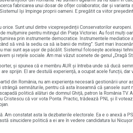
cerca fabricarea unui dosar de ofițer colaborator, dar și varianta 
stemul își împinge proprii oameni. E pregătit ca viitor președin
tru orice. Sunt unul dintre vicepreședinții Conservatorilor europen
de mulțumire pentru mitingul din Piața Victoriei. Au fost mulți oa
lțumirea prin instrumente democratice. Instrumentele mediatice a
nd să vină la sediu ca să ia banii de miting”. Sunt mari înscenări
nu mai sunt așa ușor de păcălit. Sistemul folosește aceleași tehn
, avem și rețele sociale. Am mai văzut scenete de genul „Dragă St
orter, și spunea că e membru AUR și întreba unde să ducă semnătu
re sprijin. El are destulă experiență, a ocupat acele funcții, dar 
rtid din România, nu am experiența necesară gestionării unor astfe
strângă semnăturile, pentru că asta înseamnă că șansele sunt mai
scapadă politică alături de domnul Ghiță, patron la România TV. A 
 Cristescu că vor vota Ponta. Practic, trădează PNL și îl votează
ojan.
. Am constatat asta la dezbaterile electorale. Ea e o anexă a PS
eastă sinucidere politică a ei are în vedere candidatura lui Nicușor