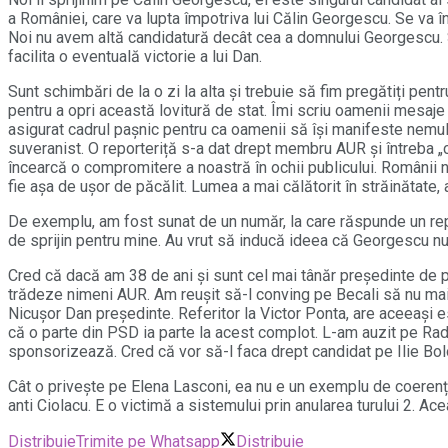
a României, care va lupta împotriva lui Călin Georgescu. Se va în
Noi nu avem altă candidatură decât cea a domnului Georgescu. Si
facilita o eventuală victorie a lui Dan.
Sunt schimbări de la o zi la alta și trebuie să fim pregătiți pen
pentru a opri această lovitură de stat. Îmi scriu oamenii mesaje 
asigurat cadrul pașnic pentru ca oamenii să își manifeste nemu
suveranist. O reporteriță s-a dat drept membru AUR și întreba „câ
încearcă o compromitere a noastră în ochii publicului. Românii 
fie așa de ușor de păcălit. Lumea a mai călătorit în străinătate
De exemplu, am fost sunat de un număr, la care răspunde un rep
de sprijin pentru mine. Au vrut să inducă ideea că Georgescu nu a
Cred că dacă am 38 de ani și sunt cel mai tânăr președinte de pa
trădeze nimeni AUR. Am reușit să-l conving pe Becali să nu mai 
Nicușor Dan președinte. Referitor la Victor Ponta, are aceeași e
că o parte din PSD ia parte la acest complot. L-am auzit pe Radu
sponsorizează. Cred că vor să-l faca drept candidat pe Ilie Bol
Cât o privește pe Elena Lasconi, ea nu e un exemplu de coerență
anti Ciolacu. E o victimă a sistemului prin anularea turului 2. Ac
Distribuie
Trimite pe Whatsapp
Distribuie