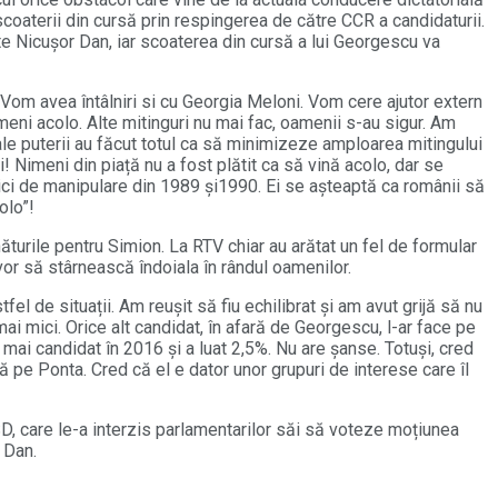
scoaterii din cursă prin respingerea de către CCR a candidaturii.
te Nicușor Dan, iar scoaterea din cursă a lui Georgescu va
i. Vom avea întâlniri si cu Georgia Meloni. Vom cere ajutor extern
meni acolo. Alte mitinguri nu mai fac, oamenii s-au sigur. Am
le puterii au făcut totul ca să minimizeze amploarea mitingului
! Nimeni din piață nu a fost plătit ca să vină acolo, dar se
ici de manipulare din 1989 și1990. Ei se așteaptă ca românii să
olo”!
rile pentru Simion. La RTV chiar au arătat un fel de formular
vor să stârnească îndoiala în rândul oamenilor.
l de situații. Am reușit să fiu echilibrat și am avut grijă să nu
 mici. Orice alt candidat, în afară de Georgescu, l-ar face pe
mai candidat în 2016 și a luat 2,5%. Nu are șanse. Totuși, cred
 pe Ponta. Cred că el e dator unor grupuri de interese care îl
D, care le-a interzis parlamentarilor săi să voteze moțiunea
 Dan.