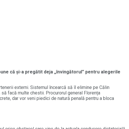
une că și-a pregătit deja „învingătorul” pentru alegerile
enerii externi. Sistemul încearcă să îl elimine pe Călin
a să facă multe chestii. Procurorul general Florența
ete, dar vor veni piedici de natură penală pentru a bloca
ul orice obstacol care vine de la actuala conducere dictatorială