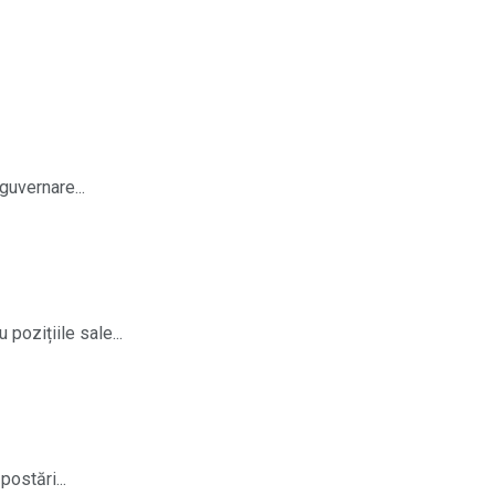
guvernare...
pozițiile sale...
ostări...