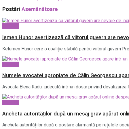
Postări
Asemănătoare
National
lemen Hunor avertizează că viitorul guvern are nevo
Kelemen Hunor cere o coaliție stabilă pentru viitorul guvern P
National
Numele avocatei apropiate de Călin Georgescu apa
Avocata Elena Radu, judecată într-un dosar privind devalizarea 
National
Ancheta autorităților după un mesaj grav apărut on
Ancheta autorităților după o postare alarmantă pe rețelele socia