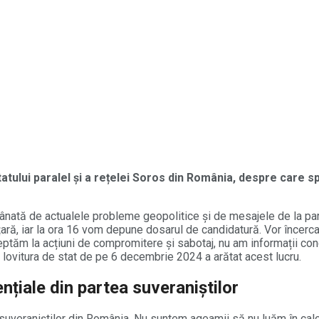
atului paralel și a rețelei Soros din România, despre care sp
ânată de actualele probleme geopolitice și de mesajele de la part
 țară, iar la ora 16 vom depune dosarul de candidatură. Vor încerc
ăm la acțiuni de compromitere și sabotaj, nu am informații concr
 lovitura de stat de pe 6 decembrie 2024 a arătat acest lucru.
nțiale din partea suveraniștilor
l suveraniștilor din România. Nu suntem ageamii să nu luăm în calc