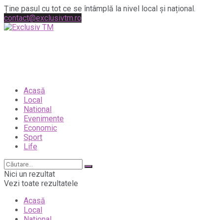
Ține pasul cu tot ce se întâmplă la nivel local și național.
contact@exclusivtm.ro
Acasă
Local
National
Evenimente
Economic
Sport
Life
Nici un rezultat
Vezi toate rezultatele
Acasă
Local
National