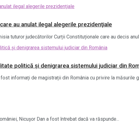
care au anulat ilegal alegerile prezidenţiale
sia tuturor judecătorilor Curții Constituționale care au decis anula
litate politică și denigrarea sistemului judiciar din Ro
fost informați de magistrații din România cu privire la măsurile 
 României, Nicușor Dan a fost întrebat dacă va răspunde...