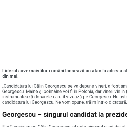
Liderul suvernaiștilor români lansează un atac la adresa st
din mai.
„Candidatura lui Călin Georgescu se va depune vineri, a fost am
Georgescu. Mâine și poimâine voi fi în Polonia, dar vineri vin în
instrumentează dosarele care îl vizează pe Georgescu. Ne aștept
candidatura lui Georgescu. Ne vom opune, trăim într-o dictatură,
Georgescu – singurul candidat la prezide
Noi îl sprijinim pe Călin Georgescu, el este singurul candidat a