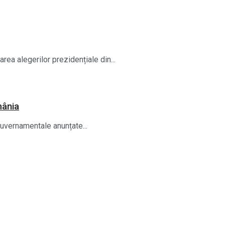
rea alegerilor prezidențiale din...
mânia
guvernamentale anunțate...