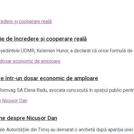
ie de încredere și cooperare reală
reședintele UDMR, Kelemen Hunor, a declarat că orice formulă de 
re într-un dosar economic de amploare
Romvag SA Elena Radu, avocata cunoscută în spațiul public pentru 
line despre Nicușor Dan
le Autoritățile din Timiș au demarat o anchetă după apariția unei p