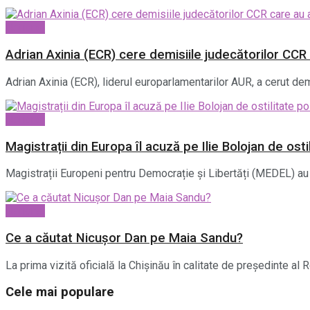
National
Adrian Axinia (ECR) cere demisiile judecătorilor CCR 
Adrian Axinia (ECR), liderul europarlamentarilor AUR, a cerut demi
National
Magistrații din Europa îl acuză pe Ilie Bolojan de osti
Magistrații Europeni pentru Democrație și Libertăți (MEDEL) au 
National
Ce a căutat Nicușor Dan pe Maia Sandu?
La prima vizită oficială la Chișinău în calitate de președinte al
Cele mai populare