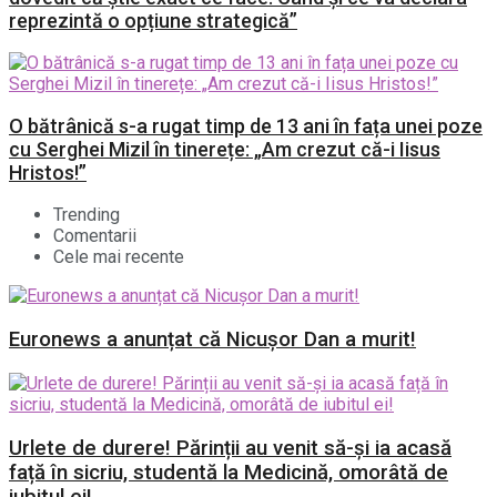
reprezintă o opțiune strategică”
O bătrânică s-a rugat timp de 13 ani în fața unei poze
cu Serghei Mizil în tinerețe: „Am crezut că-i Iisus
Hristos!”
Trending
Comentarii
Cele mai recente
Euronews a anunțat că Nicușor Dan a murit!
Urlete de durere! Părinții au venit să-și ia acasă
față în sicriu, studentă la Medicină, omorâtă de
iubitul ei!