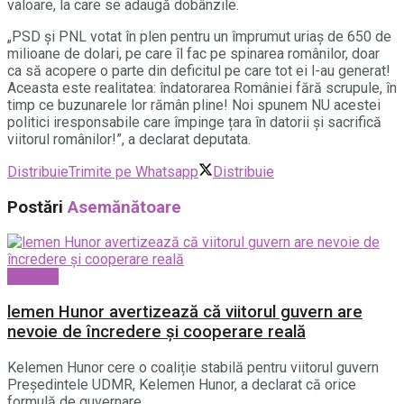
valoare, la care se adaugă dobânzile.
„PSD și PNL votat în plen pentru un împrumut uriaș de 650 de
milioane de dolari, pe care îl fac pe spinarea românilor, doar
ca să acopere o parte din deficitul pe care tot ei l-au generat!
Aceasta este realitatea: îndatorarea României fără scrupule, în
timp ce buzunarele lor rămân pline! Noi spunem NU acestei
politici iresponsabile care împinge țara în datorii și sacrifică
viitorul românilor!”, a declarat deputata.
Distribuie
Trimite pe Whatsapp
Distribuie
Postări
Asemănătoare
National
lemen Hunor avertizează că viitorul guvern are
nevoie de încredere și cooperare reală
Kelemen Hunor cere o coaliție stabilă pentru viitorul guvern
Președintele UDMR, Kelemen Hunor, a declarat că orice
formulă de guvernare...