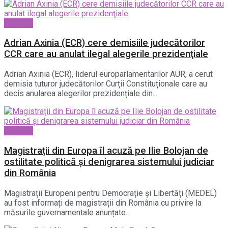
National
Adrian Axinia (ECR) cere demisiile judecătorilor
CCR care au anulat ilegal alegerile prezidenţiale
Adrian Axinia (ECR), liderul europarlamentarilor AUR, a cerut
demisia tuturor judecătorilor Curții Constituționale care au
decis anularea alegerilor prezidențiale din...
National
Magistrații din Europa îl acuză pe Ilie Bolojan de
ostilitate politică și denigrarea sistemului judiciar
din România
Magistrații Europeni pentru Democrație și Libertăți (MEDEL)
au fost informați de magistrații din România cu privire la
măsurile guvernamentale anunțate...