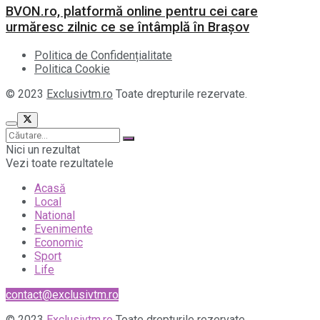
BVON.ro, platformă online pentru cei care
urmăresc zilnic ce se întâmplă în Brașov
Politica de Confidențialitate
Politica Cookie
© 2023
Exclusivtm.ro
Toate drepturile rezervate.
Nici un rezultat
Vezi toate rezultatele
Acasă
Local
National
Evenimente
Economic
Sport
Life
contact@exclusivtm.ro
© 2023
Exclusivtm.ro
Toate drepturile rezervate.