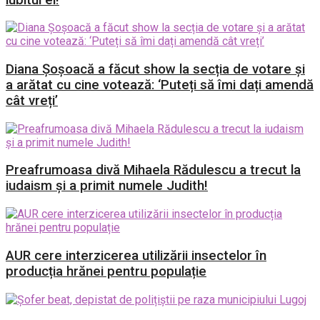
Diana Șoșoacă a făcut show la secția de votare și
a arătat cu cine votează: ‘Puteți să îmi dați amendă
cât vreți’
Preafrumoasa divă Mihaela Rădulescu a trecut la
iudaism și a primit numele Judith!
AUR cere interzicerea utilizării insectelor în
producția hrănei pentru populație