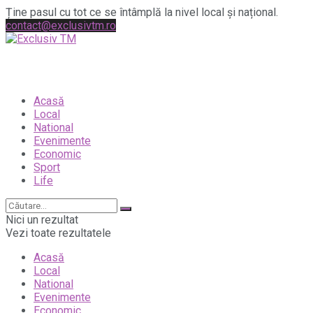
Ține pasul cu tot ce se întâmplă la nivel local și național.
contact@exclusivtm.ro
Acasă
Local
National
Evenimente
Economic
Sport
Life
Nici un rezultat
Vezi toate rezultatele
Acasă
Local
National
Evenimente
Economic