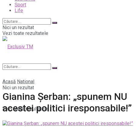
Sport
Life
Nici un rezultat
Vezi toate rezultatele
Acasă
National
Nici un rezultat
Gianina Șerban: „spunem NU
acestei politici iresponsabile!”
Vezi toate rezultatele