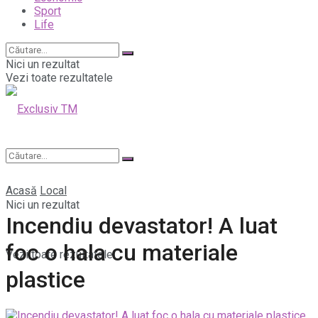
Sport
Life
Nici un rezultat
Vezi toate rezultatele
Acasă
Local
Nici un rezultat
Incendiu devastator! A luat
foc o hala cu materiale
Vezi toate rezultatele
plastice