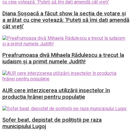
Diana Șoșoacă a făcut show la secția de votare și
a arătat cu cine votează: ‘Puteți să îmi dați amendă
cât vreți’
Preafrumoasa divă Mihaela Rădulescu a trecut la
iudaism și a primit numele Judith!
AUR cere interzicerea utilizării insectelor în
producția hrănei pentru populație
Șofer beat, depistat de polițiștii pe raza
municipiului Lugoj