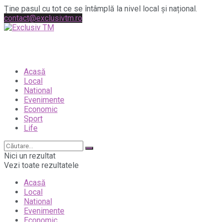
Ține pasul cu tot ce se întâmplă la nivel local și național.
contact@exclusivtm.ro
Acasă
Local
National
Evenimente
Economic
Sport
Life
Nici un rezultat
Vezi toate rezultatele
Acasă
Local
National
Evenimente
Economic