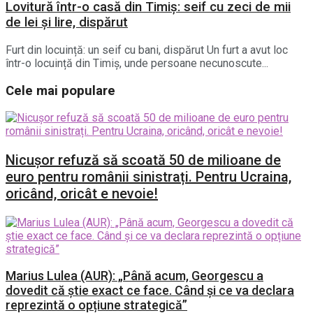
Lovitură într-o casă din Timiș: seif cu zeci de mii
de lei și lire, dispărut
Furt din locuință: un seif cu bani, dispărut Un furt a avut loc
într-o locuință din Timiș, unde persoane necunoscute...
Cele mai populare
Nicușor refuză să scoată 50 de milioane de
euro pentru românii sinistrați. Pentru Ucraina,
oricând, oricât e nevoie!
Marius Lulea (AUR): „Până acum, Georgescu a
dovedit că știe exact ce face. Când și ce va declara
reprezintă o opțiune strategică”