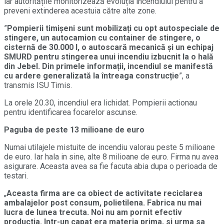
iar autoritățile monitorizează evoluția incendiului pentru a
preveni extinderea acestuia către alte zone.
”
Pompierii timișeni sunt mobilizați cu opt autospeciale de
stingere, un autocamion cu container de stingere, o
cisternă de 30.000 l, o autoscară mecanică și un echipaj
SMURD pentru stingerea unui incendiu izbucnit la o hală
din Jebel. Din primele informații, incendiul se manifestă
cu ardere generalizată la întreaga construcție
”, a
transmis ISU Timis.
La orele 20.30, incendiul era lichidat. Pompierii actionau
pentru identificarea focarelor ascunse.
Paguba de peste 13 milioane de euro
Numai utilajele mistuite de incendiu valorau peste 5 milioane
de euro. Iar hala in sine, alte 8 milioane de euro. Firma nu avea
asigurare. Aceasta avea sa fie facuta abia dupa o perioada de
testari.
„
Aceasta firma are ca obiect de activitate reciclarea
ambalajelor post consum, polietilena. Fabrica nu mai
lucra de lunea trecuta. Noi nu am pornit efectiv
productia. Intr-un capat era materia prima, si urma sa