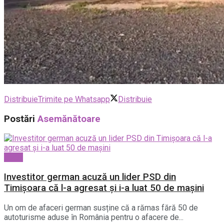
Distribuie
Trimite pe Whatsapp
Distribuie
Postări
Asemănătoare
Local
Investitor german acuză un lider PSD din
Timișoara că l-a agresat și i-a luat 50 de mașini
Un om de afaceri german susține că a rămas fără 50 de
autoturisme aduse în România pentru o afacere de...