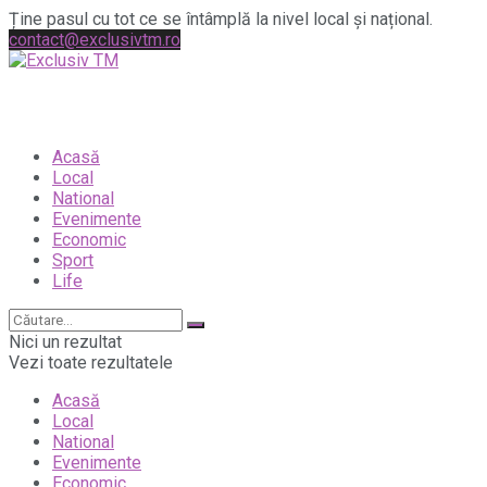
Ține pasul cu tot ce se întâmplă la nivel local și național.
contact@exclusivtm.ro
Acasă
Local
National
Evenimente
Economic
Sport
Life
Nici un rezultat
Vezi toate rezultatele
Acasă
Local
National
Evenimente
Economic