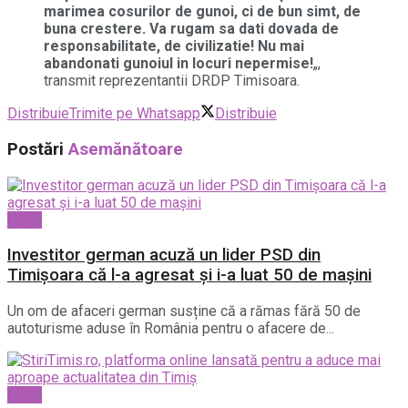
marimea cosurilor de gunoi, ci de bun simt, de
buna crestere. Va rugam sa dati dovada de
responsabilitate, de civilizatie! Nu mai
abandonati gunoiul in locuri nepermise!
„,
transmit reprezentantii DRDP Timisoara.
Distribuie
Trimite pe Whatsapp
Distribuie
Postări
Asemănătoare
Local
Investitor german acuză un lider PSD din
Timișoara că l-a agresat și i-a luat 50 de mașini
Un om de afaceri german susține că a rămas fără 50 de
autoturisme aduse în România pentru o afacere de...
Local