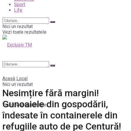
Sport
Life
Nici un rezultat
Vezi toate rezultatele
Acasă
Local
Nici un rezultat
Nesimțire fără margini!
Gunoaiele din gospodării,
Vezi toate rezultatele
îndesate în containerele din
refugiile auto de pe Centură!