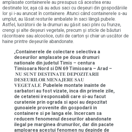
amplasate containerele au presupus că acestea erau
destinate lor, așa că au adus saci cu deșeuri din gospodăriile
lor și i-au aruncat în containere. Atunci când containerele s-au
umplut, au lăsat resturile ambalate în saci lângă pubele.
Astfel, lucrătorii de la drumuri au găsit saci plini cu frunze,
crengi și alte deșeuri vegetale, precum și sticle de băuturi
răcoritoare sau alcoolice, cutii de carton și chiar un uscător de
haine printre deșeurile abandonate.
„
Containerele de colectare selectiva a
deseurilor amplasate pe doua drumuri
nationale din judetul Timis – centura
Timisoara Nord si DN 69 Timisoara – Arad –
𝐍𝐔 𝐒𝐔𝐍𝐓 𝐃𝐄𝐒𝐓𝐈𝐍𝐀𝐓𝐄 𝐃𝐄𝐏𝐎𝐙𝐈𝐓𝐀𝐑𝐈𝐈
𝐃𝐄𝐒𝐄𝐔𝐑𝐈𝐋𝐎𝐑 𝐌𝐄𝐍𝐀𝐉𝐄𝐑𝐄 𝐒𝐀𝐔
𝐕𝐄𝐆𝐄𝐓𝐀𝐋𝐄.
Pubelele montate inainte de
sarbatori au fost vizate, inca din primele zile,
de cetateni iresponsabili care si-au facut
curatenie prin ograda si apoi au depozitat
gunoaiele provenite din gospodarii in
containere si pe langa ele. Incercam sa
reducem fenomenul deseurilor abandonate
ilegal pe marginea drumurilor, dar din pacate
amploarea acestui fenomen nu depinde de